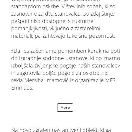
standardom oskrbe. V številnih sobah, ki so
zasnovane za dva stanovalca, so zdaj štirje;
pešpoti niso dostopne, strukturne
pomanjkljivosti, vključno z zastarelimi
materiali, pa zahtevajo takojšno pozornost.
»Danes začenjamo pomemben korak na poti
do izgradnje sodobne ustanove, ki bo znatno
izboljšala življenjske pogoje naših stanovalcev
in zagotovila boljše pogoje za oskrbo,« je
rekla Mersiha Imamović iz organizacije MFS-
Emmaus.
More
Na novo zgrajen nastanitveni objekt, ki ga