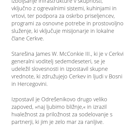
izboljšanje infrastrukture v skupnosti,
vključno z ogrevalnimi sistemi, kuhinjami in
vrtovi, ter podpora za oskrbo priseljencev,
programi za osnovne potrebe in prostovoljno
služenje, ki vključuje misijonarje in lokalne
člane Cerkve.
Starešina James W. McConkie III., ki je v Cerkvi
generalni voditelj sedemdeseteri, se je
udeležil slovesnosti in izpostavil skupne
vrednote, ki združujejo Cerkev in ljudi v Bosni
in Hercegovini.
Izpostavil je Odrešenikovo drugo veliko
zapoved, »naj ljubimo bližnje,« in izrazil
hvaležnost za priložnost za sodelovanje s
partnerji, ki jim je zelo mar za ranljive.