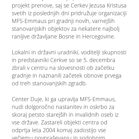
projekt prenove, saj se Cerkev Jezusa Kristusa
svetih iz poslednjih dni pridružuje organizaciji
MFS-Emmaus pri gradnji novih, varnejših
stanovanjskih objektov za nekatere najbolj
ranljive državljane Bosne in Hercegovine.
Lokalni in državni uradniki, voditelji skupnosti
in predstavniki Cerkve so se 5. decembra
zbrali v centru na slovesnosti ob začetku
gradnje in naznanili začetek obnove prvega
od treh stanovanjskih zgradb.
Center Duje, ki ga upravlja MFS-Emmaus,
nudi dolgoročno nastanitev in oskrbo za
skoraj petsto starejših in invalidnih oseb iz
vse države. Zastareli objekti centra od
odprtja leta 2004 komaj zadostijo vse
večjemu povpraševanju in sodobnim