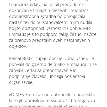
financira Cerkev, naj bi bil predvidoma
dokončan v trinajstih mesecih. Sodobna
dvonadstropna zgradba bo omogočala
nastanitev do 56 stanovalcem in jim nudila
boljšo dostopnost, varnost in udobje. MFS-
Emmaus je s to podporo zaključil tudi načrte
za prenovo preostalih dveh nastanitvenih
objektov.
Kemal Bratić, župan občine Doboj vzhod, je
pohvalil dolgoletno delo MFS-Emmausa in se
zahvalil Cerkvi za prepoznavanje in
podpiranje človekoljubnega poslanstva
organizacije.
»O MFS-Emmausu in dobrodelnih projektih,
ki so jih opravili za to skupnost, bo zagotovo
veliko napisanega,« je rekel. »Cerkvi smo