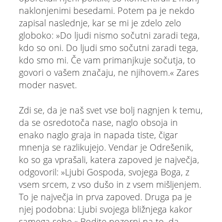
naklonjenimi besedami. Potem pa je nekdo
zapisal naslednje, kar se mi je zdelo zelo
globoko: »Do ljudi nismo sočutni zaradi tega,
kdo so oni. Do ljudi smo sočutni zaradi tega,
kdo smo mi. Če vam primanjkuje sočutja, to
govori o vašem značaju, ne njihovem.« Zares
moder nasvet.
Zdi se, da je naš svet vse bolj nagnjen k temu,
da se osredotoča nase, naglo obsoja in
enako naglo graja in napada tiste, čigar
mnenja se razlikujejo. Vendar je Odrešenik,
ko so ga vprašali, katera zapoved je največja,
odgovoril: »Ljubi Gospoda, svojega Boga, z
vsem srcem, z vso dušo in z vsem mišljenjem.
To je največja in prva zapoved. Druga pa je
njej podobna: Ljubi svojega bližnjega kakor
samega sebe.« Bodite pozorni na to, da