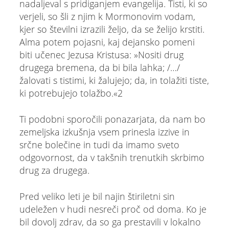
nadaljeval s pridiganjem evangelija. Tisti, ki so
verjeli, so šli z njim k Mormonovim vodam,
kjer so številni izrazili željo, da se želijo krstiti.
Alma potem pojasni, kaj dejansko pomeni
biti učenec Jezusa Kristusa: »Nositi drug
drugega bremena, da bi bila lahka; /…/
žalovati s tistimi, ki žalujejo; da, in tolažiti tiste,
ki potrebujejo tolažbo.«2
Ti podobni sporočili ponazarjata, da nam bo
zemeljska izkušnja vsem prinesla izzive in
srčne bolečine in tudi da imamo sveto
odgovornost, da v takšnih trenutkih skrbimo
drug za drugega.
Pred veliko leti je bil najin štiriletni sin
udeležen v hudi nesreči proč od doma. Ko je
bil dovolj zdrav, da so ga prestavili v lokalno