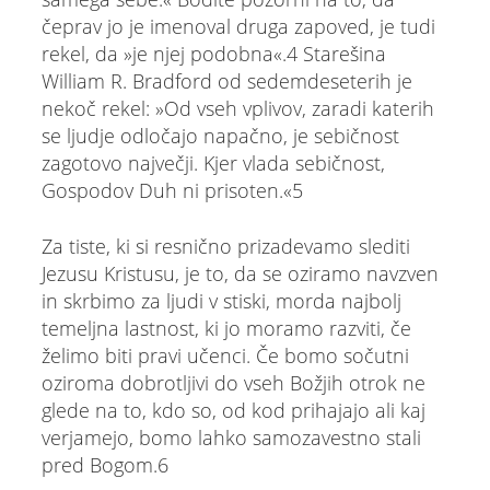
čeprav jo je imenoval druga zapoved, je tudi
rekel, da »je njej podobna«.4 Starešina
William R. Bradford od sedemdeseterih je
nekoč rekel: »Od vseh vplivov, zaradi katerih
se ljudje odločajo napačno, je sebičnost
zagotovo največji. Kjer vlada sebičnost,
Gospodov Duh ni prisoten.«5
Za tiste, ki si resnično prizadevamo slediti
Jezusu Kristusu, je to, da se oziramo navzven
in skrbimo za ljudi v stiski, morda najbolj
temeljna lastnost, ki jo moramo razviti, če
želimo biti pravi učenci. Če bomo sočutni
oziroma dobrotljivi do vseh Božjih otrok ne
glede na to, kdo so, od kod prihajajo ali kaj
verjamejo, bomo lahko samozavestno stali
pred Bogom.6