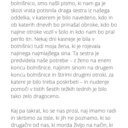
bolnišnico, smo našli pismo, ki nam ga je
skozi vrata potisnila draga sestra iz našega
oddelka, v katerem je bilo navedeno, kdo in
ob katerih dnevih bo prinašal obroke, kdo bo
najine otroke vozil v šolo in kdo nam bo pral
perilo itn. Nekaj dni kasneje je bila v
bolnišnici tudi moja žena, ki je rojevala
najinega najmlajšega sina. Ta sestra je
predvidela naše potrebe – z ženo na enem
koncu bolnišnice, najinim sinom na drugem
koncu bolnišnice in štirimi drugimi otroki, za
katere je bilo treba poskrbeti – in nudenje
pomoči v tistih šestih težkih tednih je bilo
tako zelo dragoceno.
Kaj pa takrat, ko se nas prosi, naj imamo radi
in skrbimo za tiste, ki jih ne poznamo, ki so
drugačni od nas, ki morda živijo na način, ki