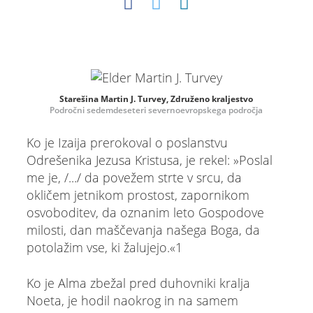
Starešina Martin J. Turvey, Združeno kraljestvo
Področni sedemdeseteri severnoevropskega področja
Ko je Izaija prerokoval o poslanstvu
Odrešenika Jezusa Kristusa, je rekel: »Poslal
me je, /.../ da povežem strte v srcu, da
okličem jetnikom prostost, zapornikom
osvoboditev, da oznanim leto Gospodove
milosti, dan maščevanja našega Boga, da
potolažim vse, ki žalujejo.«1
Ko je Alma zbežal pred duhovniki kralja
Noeta, je hodil naokrog in na samem