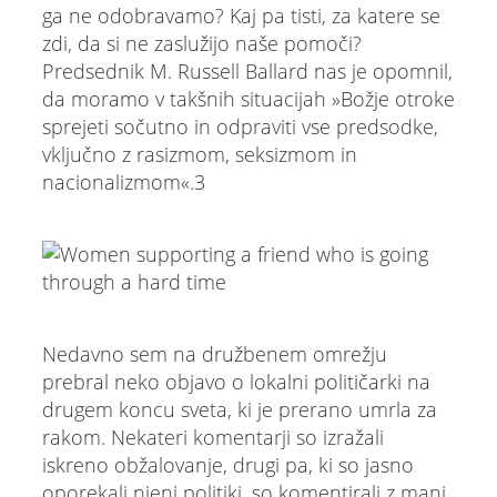
ga ne odobravamo? Kaj pa tisti, za katere se
zdi, da si ne zaslužijo naše pomoči?
Predsednik M. Russell Ballard nas je opomnil,
da moramo v takšnih situacijah »Božje otroke
sprejeti sočutno in odpraviti vse predsodke,
vključno z rasizmom, seksizmom in
nacionalizmom«.3
Nedavno sem na družbenem omrežju
prebral neko objavo o lokalni političarki na
drugem koncu sveta, ki je prerano umrla za
rakom. Nekateri komentarji so izražali
iskreno obžalovanje, drugi pa, ki so jasno
oporekali njeni politiki, so komentirali z manj