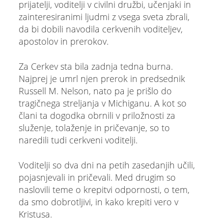
prijatelji, voditelji v civilni družbi, učenjaki in
zainteresiranimi ljudmi z vsega sveta zbrali,
da bi dobili navodila cerkvenih voditeljev,
apostolov in prerokov.
Za Cerkev sta bila zadnja tedna burna.
Najprej je umrl njen prerok in predsednik
Russell M. Nelson, nato pa je prišlo do
tragičnega streljanja v Michiganu. A kot so
člani ta dogodka obrnili v priložnosti za
služenje, tolaženje in pričevanje, so to
naredili tudi cerkveni voditelji.
Voditelji so dva dni na petih zasedanjih učili,
pojasnjevali in pričevali. Med drugim so
naslovili teme o krepitvi odpornosti, o tem,
da smo dobrotljivi, in kako krepiti vero v
Kristusa.