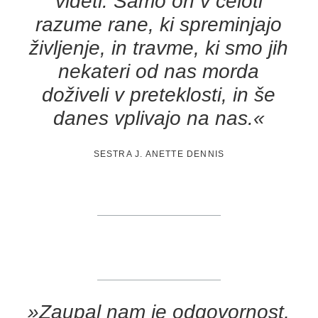
videti. Samo on v celoti
razume rane, ki spreminjajo
življenje, in travme, ki smo jih
nekateri od nas morda
doživeli v preteklosti, in še
danes vplivajo na nas.«
SESTRA J. ANETTE DENNIS
»Zaupal nam je odgovornost,