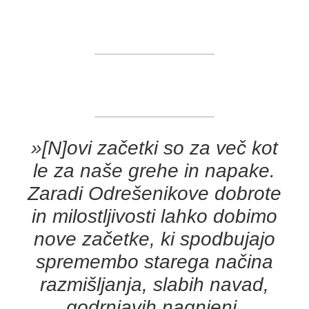
»[N]ovi začetki so za več kot
le za naše grehe in napake.
Zaradi Odrešenikove dobrote
in milostljivosti lahko dobimo
nove začetke, ki spodbujajo
spremembo starega načina
razmišljanja, slabih navad,
godrnjavih nagnjenj,