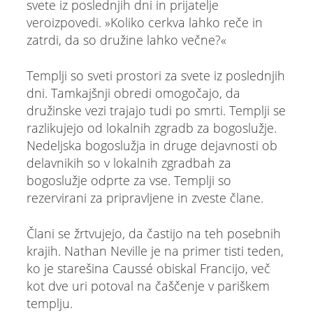
svete iz poslednjih dni in prijatelje
veroizpovedi. »Koliko cerkva lahko reče in
zatrdi, da so družine lahko večne?«
Templji so sveti prostori za svete iz poslednjih
dni. Tamkajšnji obredi omogočajo, da
družinske vezi trajajo tudi po smrti. Templji se
razlikujejo od lokalnih zgradb za bogoslužje.
Nedeljska bogoslužja in druge dejavnosti ob
delavnikih so v lokalnih zgradbah za
bogoslužje odprte za vse. Templji so
rezervirani za pripravljene in zveste člane.
Člani se žrtvujejo, da častijo na teh posebnih
krajih. Nathan Neville je na primer tisti teden,
ko je starešina Caussé obiskal Francijo, več
kot dve uri potoval na čaščenje v pariškem
templju.