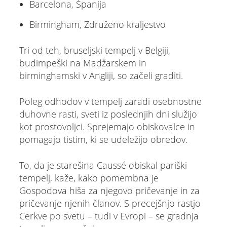
Barcelona, Španija
Birmingham, Združeno kraljestvo
Tri od teh, bruseljski tempelj v Belgiji,
budimpeški na Madžarskem in
birminghamski v Angliji, so začeli graditi.
Poleg odhodov v tempelj zaradi osebnostne
duhovne rasti, sveti iz poslednjih dni služijo
kot prostovoljci. Sprejemajo obiskovalce in
pomagajo tistim, ki se udeležijo obredov.
To, da je starešina Caussé obiskal pariški
tempelj, kaže, kako pomembna je
Gospodova hiša za njegovo pričevanje in za
pričevanje njenih članov. S precejšnjo rastjo
Cerkve po svetu – tudi v Evropi – se gradnja