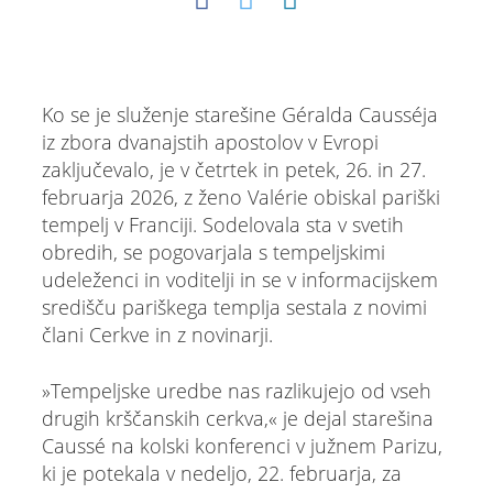
Ko se je služenje starešine Géralda Causséja
iz zbora dvanajstih apostolov v Evropi
zaključevalo, je v četrtek in petek, 26. in 27.
februarja 2026, z ženo Valérie obiskal pariški
tempelj v Franciji. Sodelovala sta v svetih
obredih, se pogovarjala s tempeljskimi
udeleženci in voditelji in se v informacijskem
središču pariškega templja sestala z novimi
člani Cerkve in z novinarji.
»Tempeljske uredbe nas razlikujejo od vseh
drugih krščanskih cerkva,« je dejal starešina
Caussé na kolski konferenci v južnem Parizu,
ki je potekala v nedeljo, 22. februarja, za