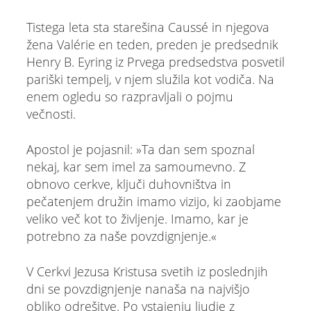
Tistega leta sta starešina Caussé in njegova
žena Valérie en teden, preden je predsednik
Henry B. Eyring iz Prvega predsedstva posvetil
pariški tempelj, v njem služila kot vodiča. Na
enem ogledu so razpravljali o pojmu
večnosti.
Apostol je pojasnil: »Ta dan sem spoznal
nekaj, kar sem imel za samoumevno. Z
obnovo cerkve, ključi duhovništva in
pečatenjem družin imamo vizijo, ki zaobjame
veliko več kot to življenje. Imamo, kar je
potrebno za naše povzdignjenje.«
V Cerkvi Jezusa Kristusa svetih iz poslednjih
dni se povzdignjenje nanaša na najvišjo
obliko odrešitve. Po vstajenju ljudje z