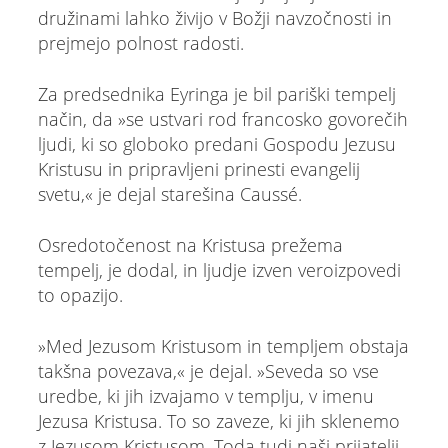
družinami lahko živijo v Božji navzočnosti in
prejmejo polnost radosti.
Za predsednika Eyringa je bil pariški tempelj
način, da »se ustvari rod francosko govorečih
ljudi, ki so globoko predani Gospodu Jezusu
Kristusu in pripravljeni prinesti evangelij
svetu,« je dejal starešina Caussé.
Osredotočenost na Kristusa prežema
tempelj, je dodal, in ljudje izven veroizpovedi
to opazijo.
»Med Jezusom Kristusom in templjem obstaja
takšna povezava,« je dejal. »Seveda so vse
uredbe, ki jih izvajamo v templju, v imenu
Jezusa Kristusa. To so zaveze, ki jih sklenemo
z Jezusom Kristusom. Toda tudi naši prijatelji,