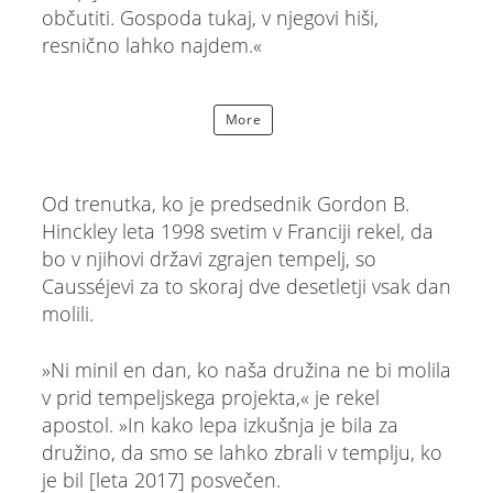
občutiti. Gospoda tukaj, v njegovi hiši,
resnično lahko najdem.«
More
Od trenutka, ko je predsednik Gordon B.
Hinckley leta 1998 svetim v Franciji rekel, da
bo v njihovi državi zgrajen tempelj, so
Causséjevi za to skoraj dve desetletji vsak dan
molili.
»Ni minil en dan, ko naša družina ne bi molila
v prid tempeljskega projekta,« je rekel
apostol. »In kako lepa izkušnja je bila za
družino, da smo se lahko zbrali v templju, ko
je bil [leta 2017] posvečen.