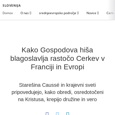
SLOVENIJA
Domov
O nas
srednjeevropsko področje
Novice
Cerkv
Kako Gospodova hiša
blagoslavlja rastočo Cerkev v
Franciji in Evropi
Starešina Caussé in krajevni sveti
pripovedujejo, kako obredi, osredotočeni
na Kristusa, krepijo družine in vero