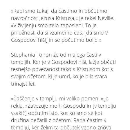
»Radi smo tukaj, da častimo in občutimo
navzočnost Jezusa Kristusa,« je rekel Neville.
»V življenju smo zelo zaposleni. To je
priložnost, da si vzamemo čas, [da smo v
Gospodovi hiši] in se počutimo bolje.«
Stephania Tonon že od malega časti v
templjih. Ker je v Gospodovi hiši, lažje občuti
tesnejšo povezanost tako s Kristusom kot s
svojim očetom, ki je umrl, ko je bila stara
trinajst let.
»Čaščenje v templju mi veliko pomeni,« je
rekla. »Zavezuje me h Gospodu in [v templju
vsakič] občutim isto, kot ko smo se kot
družina pečatili z očetom. Rada častim v
templju, ker želim ta občutek vedno znova