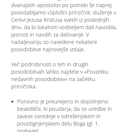
dvanajstih apostolov po potrebi še naprej
posodabljamo »Splošni priročnik: služenje v
Cerkvi Jezusa Kristusa svetih iz poslednjih
dni«, da bi lokalnim voditeljem dali navodila,
jasnost in navdih za delovanje. V
nadaljevanju so navedene nekatere
posodobitve najnovejše izdaje.
Več podrobnosti o teh in drugih
posodobitvah lahko najdete v »Povzetku
nedavnih posodobitev« na začetku
priročnika.
Ponovno je preurejeno in dopolnjeno
besedišče, ki poudarja, da so uredbe in
zaveze osrednje v odrešenjskem in
povzdignjenjskem delu Boga (gl. 1.
poglavje).