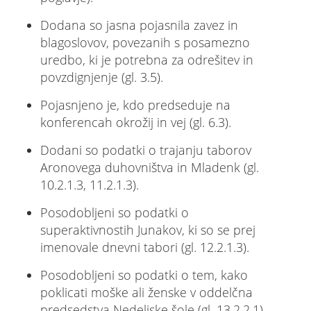
Dodana so jasna pojasnila zavez in
blagoslovov, povezanih s posamezno
uredbo, ki je potrebna za odrešitev in
povzdignjenje (gl. 3.5).
Pojasnjeno je, kdo predseduje na
konferencah okrožij in vej (gl. 6.3).
Dodani so podatki o trajanju taborov
Aronovega duhovništva in Mladenk (gl.
10.2.1.3, 11.2.1.3).
Posodobljeni so podatki o
superaktivnostih Junakov, ki so se prej
imenovale dnevni tabori (gl. 12.2.1.3).
Posodobljeni so podatki o tem, kako
poklicati moške ali ženske v oddelčna
predsedstva Nedeljske šole (gl. 13.2.2.1).