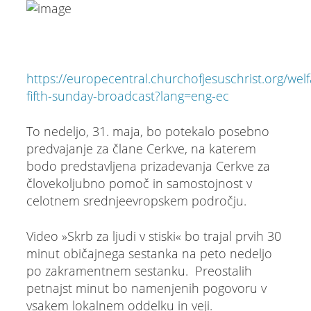
https://europecentral.churchofjesuschrist.org/welf
fifth-sunday-broadcast?lang=eng-ec
To nedeljo, 31. maja, bo potekalo posebno
predvajanje za člane Cerkve, na katerem
bodo predstavljena prizadevanja Cerkve za
človekoljubno pomoč in samostojnost v
celotnem srednjeevropskem področju.
Video »Skrb za ljudi v stiski« bo trajal prvih 30
minut običajnega sestanka na peto nedeljo
po zakramentnem sestanku. Preostalih
petnajst minut bo namenjenih pogovoru v
vsakem lokalnem oddelku in veji.