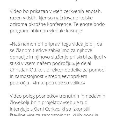
Video bo prikazan v vseh cerkvenih enotah,
razen v tistih, kjer so načrtovane kolske
oziroma okrožne konference. Te enote bodo
program lahko pregledale kasneje.
»Naš namen pri pripravi tega videa je bil, da
se članom Cerkve zahvalimo za njihove
donacije in njihovo služenje pri skrbi za ljudi v
stiski v vsem našem področju,« je dejal
Christian Ottiker, direktor oddelka za pomoč
in samostojnost v srednjeevropskem
področju. »In te potrebe so velike.«
Video poleg posnetkov trenutnih in nedavnih
človekoljubnih projektov vsebuje tudi
intervjuje s člani Cerkve, ki so izkoristili
številne vire za samostojnost, ki jih ponuja