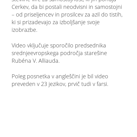
Cerkev, da bi postali neodvisni in samostojni
– od priseljencev in prosilcev za azil do tistih,
ki si prizadevajo za izboljšanje svoje
izobrazbe.
Video vključuje sporočilo predsednika
srednjeevropskega področja starešine
Rubéna V. Alliauda.
Poleg posnetka v angleščini je bil video
preveden v 23 jezikov, prvič tudi v farsi.