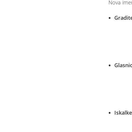
Nova imen
Gradite
Glasni
Iskalke