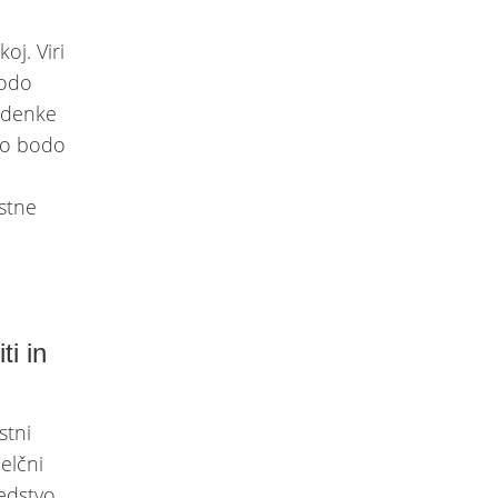
oj. Viri
bodo
ladenke
 jo bodo
o
ostne
ti in
stni
elčni
sedstvo