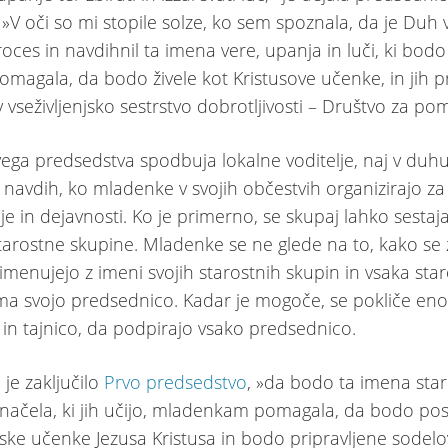
»V oči so mi stopile solze, ko sem spoznala, da je Duh 
roces in navdihnil ta imena vere, upanja in luči, ki bod
magala, da bodo živele kot Kristusove učenke, in jih pr
 vseživljenjsko sestrstvo dobrotljivosti – Društvo za po
ega predsedstva spodbuja lokalne voditelje, naj v duhu
a navdih, ko mladenke v svojih občestvih organizirajo za
e in dejavnosti. Ko je primerno, se skupaj lahko sestaj
starostne skupine. Mladenke se ne glede na to, kako se 
imenujejo z imeni svojih starostnih skupin in vsaka sta
ma svojo predsednico. Kadar je mogoče, se pokliče eno 
i in tajnico, da podpirajo vsako predsednico.
je zaključilo
Prvo predsedstvo
, »da bodo ta imena sta
 načela, ki jih učijo, mladenkam pomagala, da bodo pos
jske učenke Jezusa Kristusa in bodo pripravljene sodelov