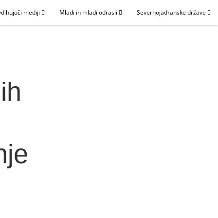
dihujoči mediji
Mladi in mladi odrasli
Severnojadranske države
ih
nje