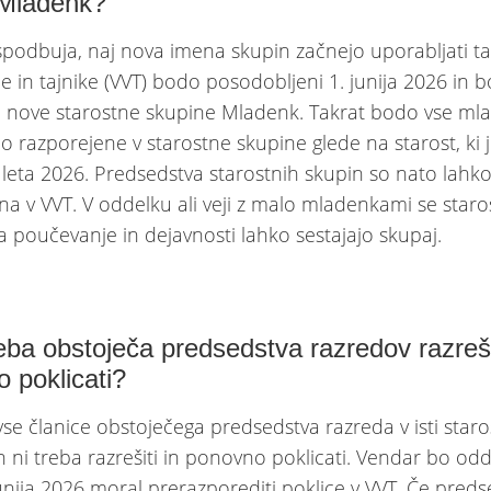
 Mladenk?
spodbuja, naj nova imena skupin začnejo uporabljati tak
je in tajnike (VVT) bodo posodobljeni 1. junija 2026 in 
li nove starostne skupine Mladenk. Takrat bodo vse m
 razporejene v starostne skupine glede na starost, ki
 leta 2026. Predsedstva starostnih skupin so nato lahk
na v VVT. V oddelku ali veji z malo mladenkami se star
a poučevanje in dejavnosti lahko sestajajo skupaj.
treba obstoječa predsedstva razredov razreši
 poklicati?
se članice obstoječega predsedstva razreda v isti staro
ih ni treba razrešiti in ponovno poklicati. Vendar bo odd
 junija 2026 moral prerazporediti poklice v VVT. Če pred