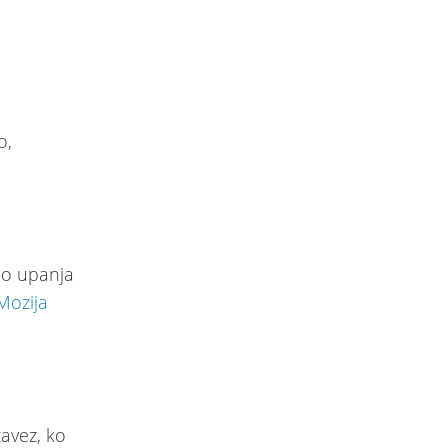
o,
lo upanja
Mozija
zavez, ko