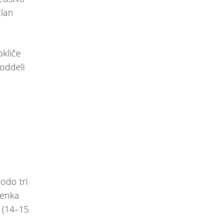
član
kliče
oddeli
i
odo tri
denka
a (14–15