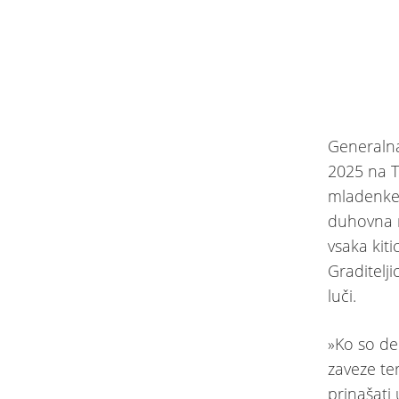
Generaln
2025 na T
mladenke
duhovna m
vsaka kit
Graditelji
luči.
»Ko so de
zaveze te
prinašati 