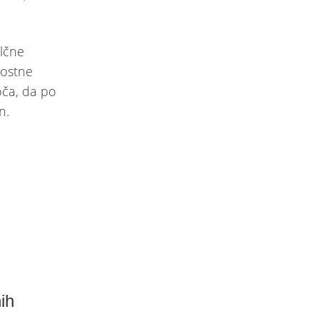
elčne
rostne
oča, da po
n.
ih