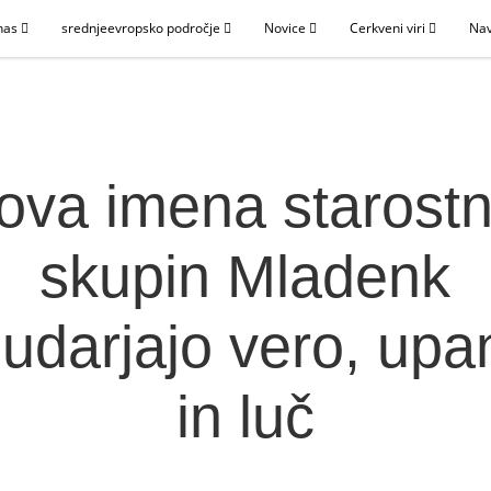
nas
srednjeevropsko področje
Novice
Cerkveni viri
Nav
ova imena starostn
skupin Mladenk
udarjajo vero, upa
in luč