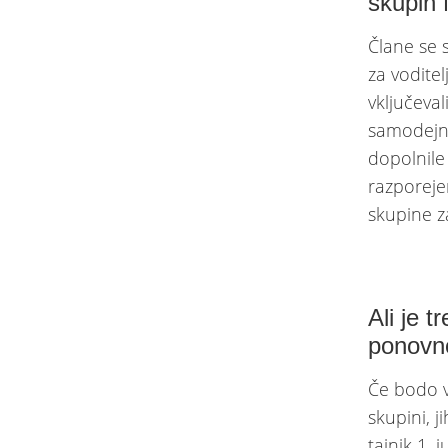
skupin
Člane se 
za voditel
vključeva
samodejno
dopolnile
razporeje
skupine z
Ali je 
ponovno
Če bodo v
skupini, j
tajnik 1.