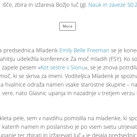
išče, zbira in izžareva Božjo luč (gl.
Nauk in zaveze 50:
More
a predsednica Mladenk
Emily Belle Freeman
se je kone
ahitiju udeležila konference Za moč mladih (FSY). Ko s
 zapele pesem »
Kot sestre v Sionu
«, se je znova potrdil
oč, ki se skriva za imeni. Voditeljica Mladenk je spozn
ica hvalnice odraža namen vsake starostne skupine – na
c vere, nato Glasnic upanja in nazadnje v tretjem verzu 
kleta pele, sem v navdihu pomislila na mladenke, ki spo
r katerih namen in poslanstvo je po vsem svetu utrjevat
upanje ter zbirati in izžarevati luč,« je dejala predsedni