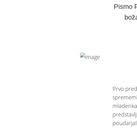
Pismo P
boža
Prvo preds
spremembe
mladenka
predstavl
poudarjal