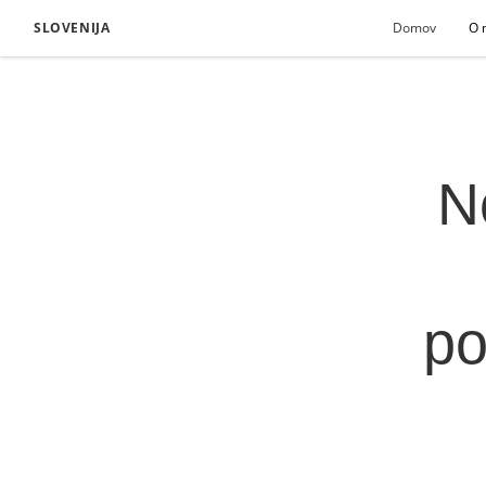
SLOVENIJA
Domov
O 
N
po