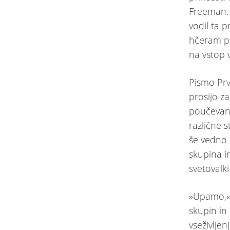
Freeman. 
vodil ta p
hčeram po
na vstop v
Pismo Prv
prosijo z
poučevanj
različne 
še vedno 
skupina i
svetovalk
»Upamo,« 
skupin in
vseživljen