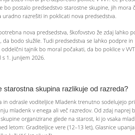
e bo postalo predsedstvo starostne skupine, jih mora 
a uradno razrešiti in poklicati nova predsedstva.
otrebna nova predsedstva, škofovstvo že zdaj lahko po
 da bodo služile. Tudi predsedstva se lahko podpre in 
a oddelčni tajnik bo moral počakati, da bo poklice v VVT
 s 1. junijem 2026.
 starostna skupina razlikuje od razreda?
a in odrasle voditeljice Mladenk trenutno sodelujejo pr
anju mladenk v enega ali več razredov. Od zdaj naprej b
 skupine organizirane glede na starost, ki jo vsaka mla
ed letom: Graditeljice vere (12–13 let), Glasnice upanj