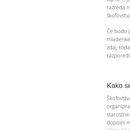
razreda n
škofovstv
Če bodo p
mladenke,
zdaj, tod
razporedil
Kako se
Škofovstv
organizir
starostne
dopolni m