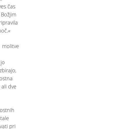
ves čas
o Božjim
ipravila
moč.«
 molitve
ajo
zbirajo,
rostna
ali dve
rostnih
tale
ati pri