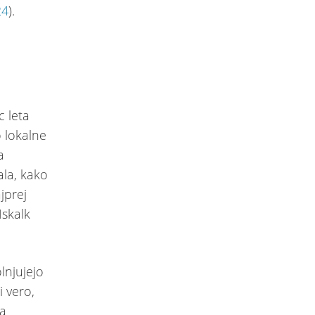
24
).
c leta
o lokalne
a
ala, kako
jprej
Iskalk
lnjujejo
i vero,
ca