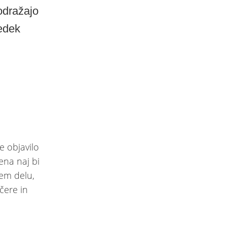
odražajo
redek
e objavilo
na naj bi
em delu,
čere in