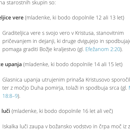
a starostnih skupin so:
ljice vere
(mladenke, ki bodo dopolnile 12 ali 13 let)
Graditeljica vere s svojo vero v Kristusa, stanovitnim
pričevanjem in dejanji, ki druge dvigujejo in spodbujaj
pomaga graditi Božje kraljestvo (gl.
Efežanom 2:20
).
ce upanja
(mladenke, ki bodo dopolnile 14 ali 15 let)
Glasnica upanja utrujenim prinaša Kristusovo sporoči
ter z močjo Duha pomirja, tolaži in spodbuja srca (gl.
18:8–9
).
 luči
(mladenke, ki bodo dopolnile 16 let ali več)
Iskalka luči zaupa v božansko vodstvo in črpa moč iz 