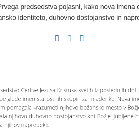
rvega predsedstva pojasni, kako nova imena 
nsko identiteto, duhovno dostojanstvo in nap
edstvo Cerkve Jezusa Kristusa svetih iz poslednjih dni j
 glede imen starostnih skupin za mladenke. Nova ime
m pomagala »razumeti njihovo božansko mesto v Božj
jala njihovo duhovno dostojanstvo kot Božje ljubljene h
a njihov napredek«.