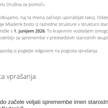
elu Društva za pomoč«.
dbujamo, naj ta imena začnejo uporabljati takoj. Odd
ije Mladenk bodo iz razredne strukture v strukturo sta
rešle s
1. junijem 2026
. To krajevnim voditeljem omog
oskrbijo za spremembe v predsedstvih starostnih skupi
spodaj si poglejte odgovore na pogosta vprašanja.
ta vprašanja
do začele veljati spremembe imen starostn