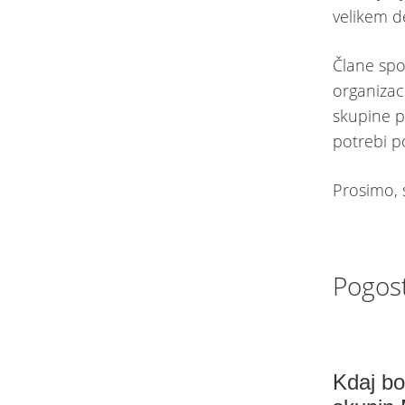
velikem d
Člane spo
organizac
skupine p
potrebi p
Prosimo, 
Pogos
Kdaj bo