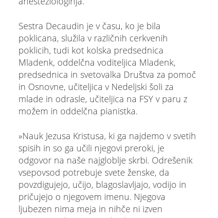
anesteziologinja.
Sestra Decaudin je v času, ko je bila
poklicana, služila v različnih cerkvenih
poklicih, tudi kot kolska predsednica
Mladenk, oddelčna voditeljica Mladenk,
predsednica in svetovalka Društva za pomoč
in Osnovne, učiteljica v Nedeljski šoli za
mlade in odrasle, učiteljica na FSY v paru z
možem in oddelčna pianistka.
»Nauk Jezusa Kristusa, ki ga najdemo v svetih
spisih in so ga učili njegovi preroki, je
odgovor na naše najgloblje skrbi. Odrešenik
vsepovsod potrebuje svete ženske, da
povzdigujejo, učijo, blagoslavljajo, vodijo in
pričujejo o njegovem imenu. Njegova
ljubezen nima meja in nihče ni izven