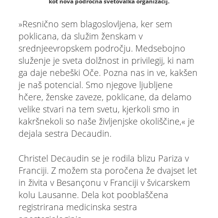
kot nova področna svetovalka organizacij.
»Resnično sem blagoslovljena, ker sem
poklicana, da služim ženskam v
srednjeevropskem področju. Medsebojno
služenje je sveta dolžnost in privilegij, ki nam
ga daje nebeški Oče. Pozna nas in ve, kakšen
je naš potencial. Smo njegove ljubljene
hčere, ženske zaveze, poklicane, da delamo
velike stvari na tem svetu, kjerkoli smo in
kakršnekoli so naše življenjske okoliščine,« je
dejala sestra Decaudin.
Christel Decaudin se je rodila blizu Pariza v
Franciji. Z možem sta poročena že dvajset let
in živita v Besançonu v Franciji v švicarskem
kolu Lausanne. Dela kot pooblaščena
registrirana medicinska sestra