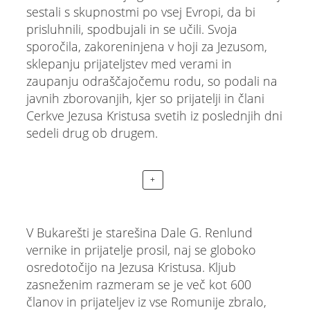
sestali s skupnostmi po vsej Evropi, da bi
prisluhnili, spodbujali in se učili. Svoja
sporočila, zakoreninjena v hoji za Jezusom,
sklepanju prijateljstev med verami in
zaupanju odraščajočemu rodu, so podali na
javnih zborovanjih, kjer so prijatelji in člani
Cerkve Jezusa Kristusa svetih iz poslednjih dni
sedeli drug ob drugem.
+
V Bukarešti je starešina Dale G. Renlund
vernike in prijatelje prosil, naj se globoko
osredotočijo na Jezusa Kristusa. Kljub
zasneženim razmeram se je več kot 600
članov in prijateljev iz vse Romunije zbralo,