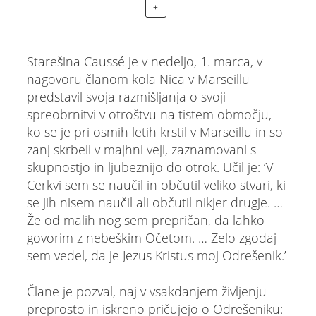
+
Starešina Caussé je v nedeljo, 1. marca, v
nagovoru članom kola Nica v Marseillu
predstavil svoja razmišljanja o svoji
spreobrnitvi v otroštvu na tistem območju,
ko se je pri osmih letih krstil v Marseillu in so
zanj skrbeli v majhni veji, zaznamovani s
skupnostjo in ljubeznijo do otrok. Učil je: ‘V
Cerkvi sem se naučil in občutil veliko stvari, ki
se jih nisem naučil ali občutil nikjer drugje. …
Že od malih nog sem prepričan, da lahko
govorim z nebeškim Očetom. … Zelo zgodaj
sem vedel, da je Jezus Kristus moj Odrešenik.’
Člane je pozval, naj v vsakdanjem življenju
preprosto in iskreno pričujejo o Odrešeniku: