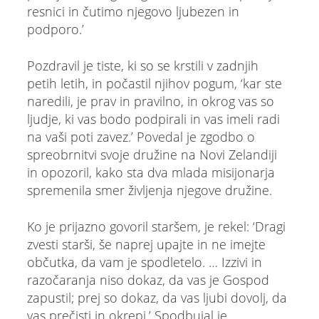
resnici in čutimo njegovo ljubezen in
podporo.’
Pozdravil je tiste, ki so se krstili v zadnjih
petih letih, in počastil njihov pogum, ‘kar ste
naredili, je prav in pravilno, in okrog vas so
ljudje, ki vas bodo podpirali in vas imeli radi
na vaši poti zavez.’ Povedal je zgodbo o
spreobrnitvi svoje družine na Novi Zelandiji
in opozoril, kako sta dva mlada misijonarja
spremenila smer življenja njegove družine.
Ko je prijazno govoril staršem, je rekel: ‘Dragi
zvesti starši, še naprej upajte in ne imejte
občutka, da vam je spodletelo. … Izzivi in
razočaranja niso dokaz, da vas je Gospod
zapustil; prej so dokaz, da vas ljubi dovolj, da
vas prečisti in okrepi.’ Spodbujal je