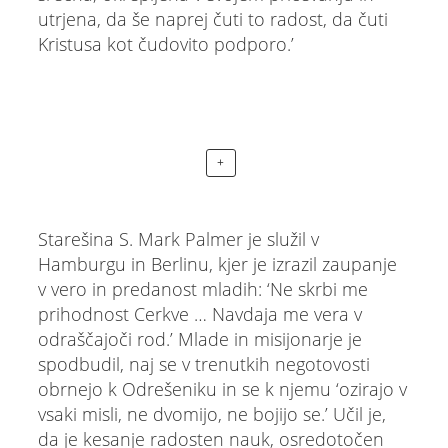
utrjena, da še naprej čuti to radost, da čuti
Kristusa kot čudovito podporo.’
+
Starešina S. Mark Palmer je služil v
Hamburgu in Berlinu, kjer je izrazil zaupanje
v vero in predanost mladih: ‘Ne skrbi me
prihodnost Cerkve … Navdaja me vera v
odraščajoči rod.’ Mlade in misijonarje je
spodbudil, naj se v trenutkih negotovosti
obrnejo k Odrešeniku in se k njemu ‘ozirajo v
vsaki misli, ne dvomijo, ne bojijo se.’ Učil je,
da je kesanje radosten nauk, osredotočen