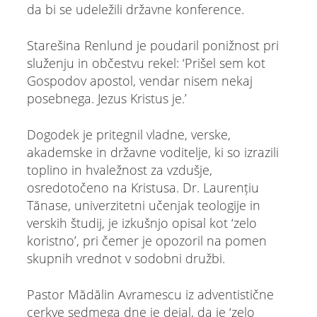
da bi se udeležili državne konference.
Starešina Renlund je poudaril ponižnost pri
služenju in občestvu rekel: ‘Prišel sem kot
Gospodov apostol, vendar nisem nekaj
posebnega. Jezus Kristus je.’
Dogodek je pritegnil vladne, verske,
akademske in državne voditelje, ki so izrazili
toplino in hvaležnost za vzdušje,
osredotočeno na Kristusa. Dr. Laurențiu
Tănase, univerzitetni učenjak teologije in
verskih študij, je izkušnjo opisal kot ‘zelo
koristno’, pri čemer je opozoril na pomen
skupnih vrednot v sodobni družbi.
Pastor Mădălin Avramescu iz adventistične
cerkve sedmega dne je dejal, da je ‘zelo