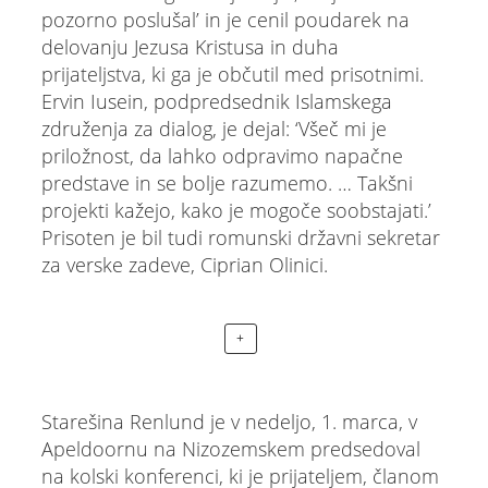
pozorno poslušal’ in je cenil poudarek na
delovanju Jezusa Kristusa in duha
prijateljstva, ki ga je občutil med prisotnimi.
Ervin Iusein, podpredsednik Islamskega
združenja za dialog, je dejal: ‘Všeč mi je
priložnost, da lahko odpravimo napačne
predstave in se bolje razumemo. … Takšni
projekti kažejo, kako je mogoče soobstajati.’
Prisoten je bil tudi romunski državni sekretar
za verske zadeve, Ciprian Olinici.
+
Starešina Renlund je v nedeljo, 1. marca, v
Apeldoornu na Nizozemskem predsedoval
na kolski konferenci, ki je prijateljem, članom