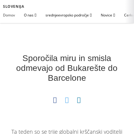
SLOVENIJA
Domov
O nas
srednjeevropsko področje
Novice
Cerkv
Sporočila miru in smisla
odmevajo od Bukarešte do
Barcelone
Ta teden so se trije globalni krščanski voditelji