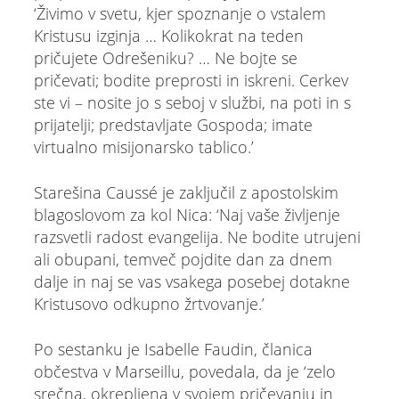
‘Živimo v svetu, kjer spoznanje o vstalem
Kristusu izginja … Kolikokrat na teden
pričujete Odrešeniku? … Ne bojte se
pričevati; bodite preprosti in iskreni. Cerkev
ste vi – nosite jo s seboj v službi, na poti in s
prijatelji; predstavljate Gospoda; imate
virtualno misijonarsko tablico.’
Starešina Caussé je zaključil z apostolskim
blagoslovom za kol Nica: ‘Naj vaše življenje
razsvetli radost evangelija. Ne bodite utrujeni
ali obupani, temveč pojdite dan za dnem
dalje in naj se vas vsakega posebej dotakne
Kristusovo odkupno žrtvovanje.’
Po sestanku je Isabelle Faudin, članica
občestva v Marseillu, povedala, da je ‘zelo
srečna, okrepljena v svojem pričevanju in