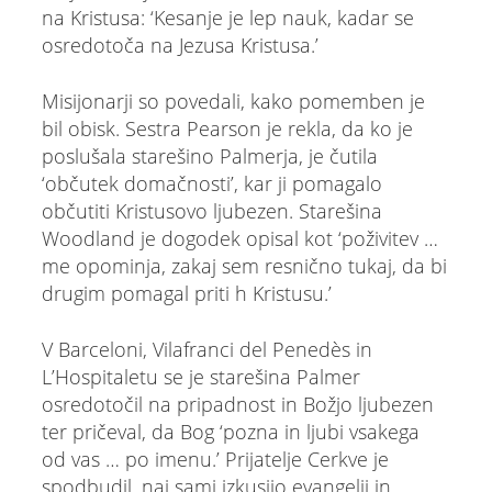
na Kristusa: ‘Kesanje je lep nauk, kadar se
osredotoča na Jezusa Kristusa.’
Misijonarji so povedali, kako pomemben je
bil obisk. Sestra Pearson je rekla, da ko je
poslušala starešino Palmerja, je čutila
‘občutek domačnosti’, kar ji pomagalo
občutiti Kristusovo ljubezen. Starešina
Woodland je dogodek opisal kot ‘poživitev …
me opominja, zakaj sem resnično tukaj, da bi
drugim pomagal priti h Kristusu.’
V Barceloni, Vilafranci del Penedès in
L’Hospitaletu se je starešina Palmer
osredotočil na pripadnost in Božjo ljubezen
ter pričeval, da Bog ‘pozna in ljubi vsakega
od vas … po imenu.’ Prijatelje Cerkve je
spodbudil, naj sami izkusijo evangelij in