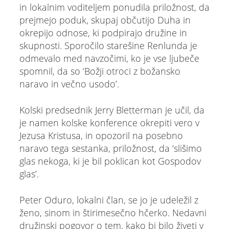
in lokalnim voditeljem ponudila priložnost, da
prejmejo poduk, skupaj občutijo Duha in
okrepijo odnose, ki podpirajo družine in
skupnosti. Sporočilo starešine Renlunda je
odmevalo med navzočimi, ko je vse ljubeče
spomnil, da so ‘Božji otroci z božansko
naravo in večno usodo’.
Kolski predsednik Jerry Bletterman je učil, da
je namen kolske konference okrepiti vero v
Jezusa Kristusa, in opozoril na posebno
naravo tega sestanka, priložnost, da ‘slišimo
glas nekoga, ki je bil poklican kot Gospodov
glas’.
Peter Oduro, lokalni član, se jo je udeležil z
ženo, sinom in štirimesečno hčerko. Nedavni
družinski pogovor o tem, kako bi bilo živeti v