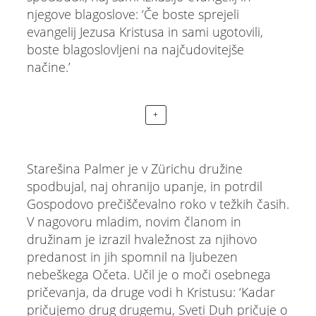
njegove blagoslove: ‘Če boste sprejeli
evangelij Jezusa Kristusa in sami ugotovili,
boste blagoslovljeni na najčudovitejše
načine.’
+
Starešina Palmer je v Zürichu družine
spodbujal, naj ohranijo upanje, in potrdil
Gospodovo prečiščevalno roko v težkih časih.
V nagovoru mladim, novim članom in
družinam je izrazil hvaležnost za njihovo
predanost in jih spomnil na ljubezen
nebeškega Očeta. Učil je o moči osebnega
pričevanja, da druge vodi h Kristusu: ‘Kadar
pričujemo drug drugemu, Sveti Duh pričuje o