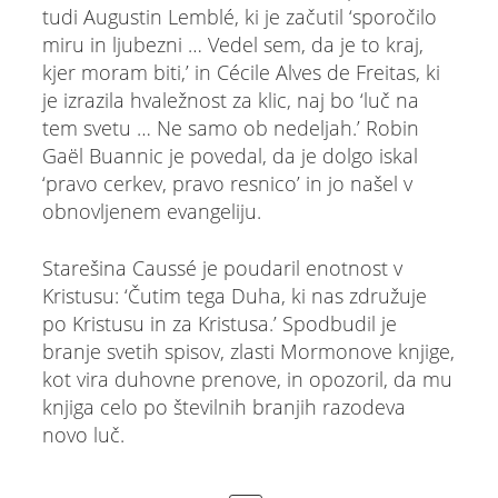
tudi Augustin Lemblé, ki je začutil ‘sporočilo
miru in ljubezni … Vedel sem, da je to kraj,
kjer moram biti,’ in Cécile Alves de Freitas, ki
je izrazila hvaležnost za klic, naj bo ‘luč na
tem svetu … Ne samo ob nedeljah.’ Robin
Gaël Buannic je povedal, da je dolgo iskal
‘pravo cerkev, pravo resnico’ in jo našel v
obnovljenem evangeliju.
Starešina Caussé je poudaril enotnost v
Kristusu: ‘Čutim tega Duha, ki nas združuje
po Kristusu in za Kristusa.’ Spodbudil je
branje svetih spisov, zlasti Mormonove knjige,
kot vira duhovne prenove, in opozoril, da mu
knjiga celo po številnih branjih razodeva
novo luč.