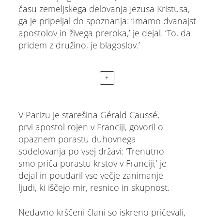
času zemeljskega delovanja Jezusa Kristusa,
ga je pripeljal do spoznanja: ‘Imamo dvanajst
apostolov in živega preroka,’ je dejal. ‘To, da
pridem z družino, je blagoslov.’
+
V Parizu je starešina Gérald Caussé,
prvi apostol rojen v Franciji, govoril o
opaznem porastu duhovnega
sodelovanja po vsej državi: ‘Trenutno
smo priča porastu krstov v Franciji,’ je
dejal in poudaril vse večje zanimanje
ljudi, ki iščejo mir, resnico in skupnost.
Nedavno krščeni člani so iskreno pričevali,