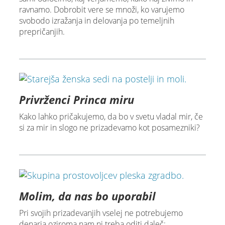
ravnamo. Dobrobit vere se množi, ko varujemo
svobodo izražanja in delovanja po temeljnih
prepričanjih.
Privrženci Princa miru
Kako lahko pričakujemo, da bo v svetu vladal mir, če
si za mir in slogo ne prizadevamo kot posamezniki?
Molim, da nas bo uporabil
Pri svojih prizadevanjih vselej ne potrebujemo
denarja oziroma nam ni treba oditi daleč;