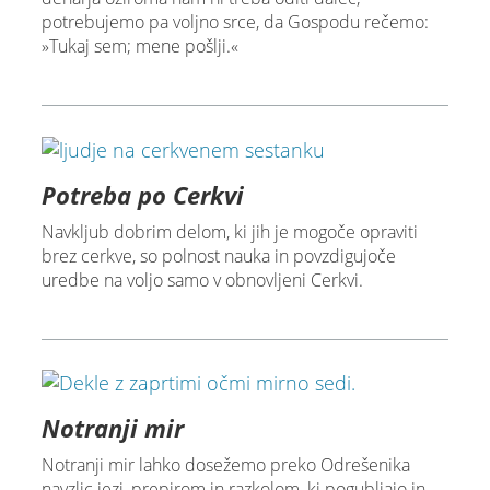
potrebujemo pa voljno srce, da Gospodu rečemo:
»Tukaj sem; mene pošlji.«
Potreba po Cerkvi
Navkljub dobrim delom, ki jih je mogoče opraviti
brez cerkve, so polnost nauka in povzdigujoče
uredbe na voljo samo v obnovljeni Cerkvi.
Notranji mir
Notranji mir lahko dosežemo preko Odrešenika
navzlic jezi, prepirom in razkolom, ki pogubljajo in