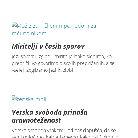
Miritelji v časih sporov
Jezusovemu zgledu miritelja lahko sledimo, ko
prepričljivo govorimo o svojih prepričanjih, a se
vselej izogibamo jezi in zlobi.
Verska svoboda prinaša
uravnoteženost
Verska svoboda vsakemu od nas dopušča, da se
sami odločimo, kaj verjamemo, kako naj živimo in