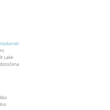
mladanski
ni.
lt Lake
redotočena
liko
dno