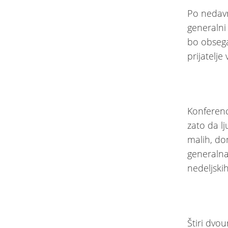
Po nedavn
generalni
bo obseg
prijatelje 
Konferenc
zato da l
malih, do
generalna
nedeljskih
Štiri dvo