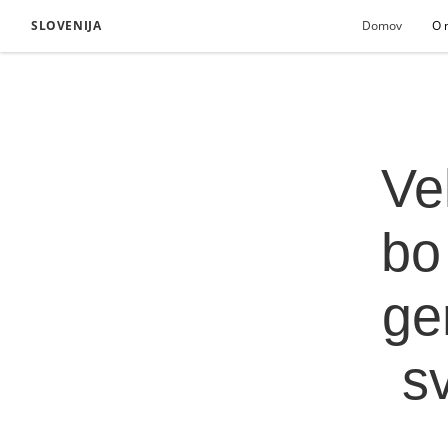
SLOVENIJA
Domov
O 
Ve
bo
ge
s