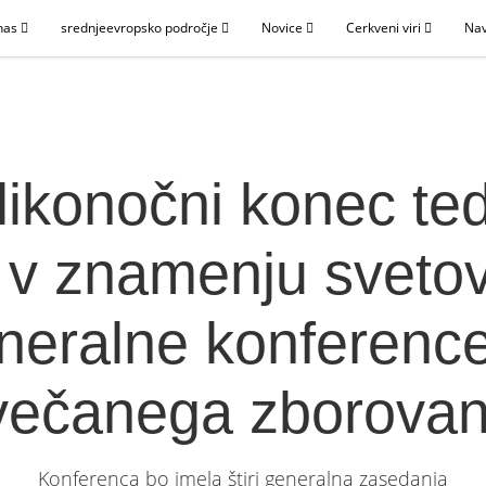
nas
srednjeevropsko področje
Novice
Cerkveni viri
Nav
likonočni konec te
 v znamenju sveto
neralne konference
večanega zborovan
Konferenca bo imela štiri generalna zasedanja