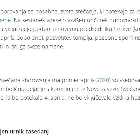
borovanja so posebna, sveta srečanja, ki potekajo za
r
mene
. Na sestanek vnesejo vzvišen občutek duhovnosti
a vključujejo podporo novemu predsedniku Cerkve (ko
. aprila dopoldne), posvetitev templja, posebne spomin
ti in druge svete namene.
svečana zborovanja (na primer aprila
2020
) so vsebov
simbolično dejanje s koreninami iz Nove zaveze. Svečan
, ki bo potekalo 4. aprila, ne bo vključevalo vzklika ho
jen urnik zasedanj