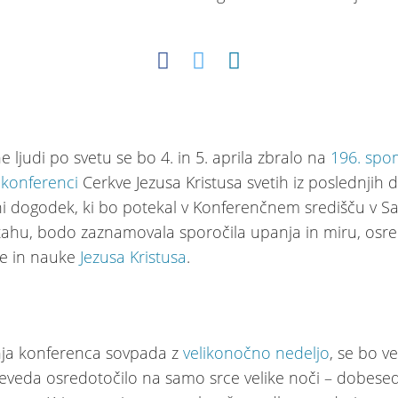
e ljudi po svetu se bo 4. in 5. aprila zbralo na
196. spo
 konferenci
Cerkve Jezusa Kristusa svetih iz poslednjih d
 dogodek, ki bo potekal v Konferenčnem središču v Sa
Utahu, bodo zaznamovala sporočila upanja in miru, os
nje in nauke
Jezusa Kristusa
.
nja konferenca sovpada z
velikonočno nedeljo
, se bo ve
seveda osredotočilo na samo srce velike noči – dobese