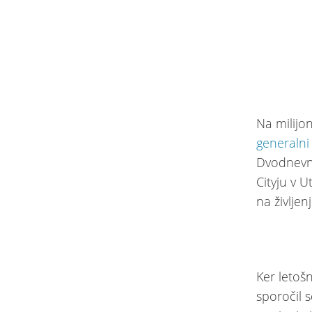
Na milijon
generalni
Dvodnevni
Cityju v 
na življe
Ker letoš
sporočil 