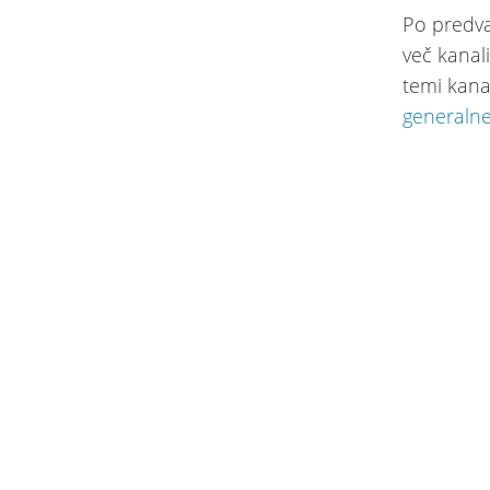
Po predva
več kanali
temi kana
generaln