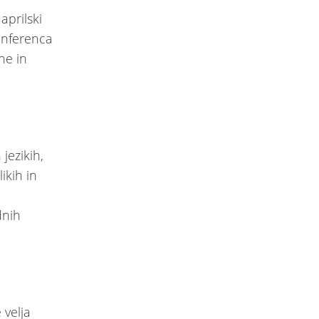
prilski
onferenca
ne in
jezikih,
ikih in
dnih
 velja