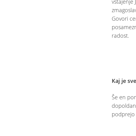
vstajenje
zmagoslav
Govori cer
posamezni
radost.
Kaj je s
Še en po
dopoldans
podprejo 