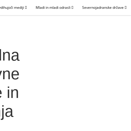
dihujoči mediji
Mladi in mladi odrasli
Severnojadranske države
dna
vne
 in
ja