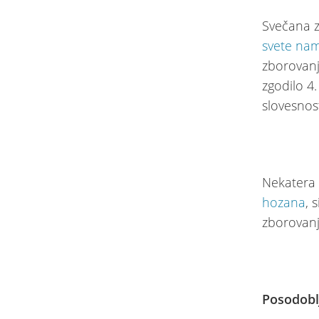
Svečana z
svete na
zborovanj
zgodilo 4
slovesnos
Nekatera 
hozana
, 
zborovanje
Posodobl