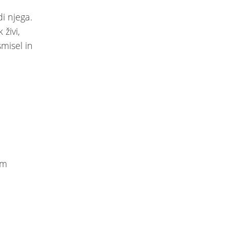
i njega.
živi,
misel in
im
i