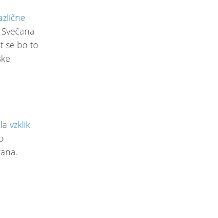
azlične
. Svečana
t se bo to
ske
ala
vzklik
o
zana.