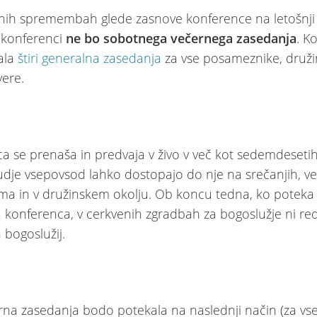
ih spremembah glede zasnove konference na letošnji a
 konferenci
ne bo sobotnega večernega zasedanja
. K
ala
štiri generalna zasedanja
za vse posameznike, druži
vere.
a se prenaša in predvaja v živo v več kot sedemdesetih 
judje vsepovsod lahko dostopajo do nje na srečanjih, vel
ma in v družinskem okolju. Ob koncu tedna, ko poteka
 konferenca, v cerkvenih zgradbah za bogoslužje ni re
 bogoslužij.
urna zasedanja bodo potekala na naslednji način (za vse