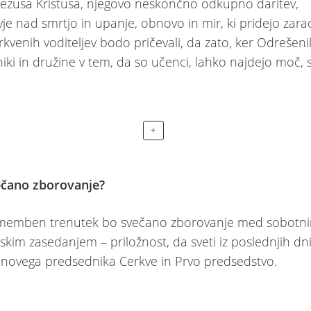
 Jezusa Kristusa, njegovo neskončno odkupno daritev,
je nad smrtjo in upanje, obnovo in mir, ki pridejo zarad
kvenih voditeljev bodo pričevali, da zato, ker Odrešenik 
ki in družine v tem, da so učenci, lahko najdejo moč, s
+
večano zborovanje?
memben trenutek bo svečano zborovanje med sobotn
kim zasedanjem – priložnost, da sveti iz poslednjih dn
novega predsednika Cerkve in Prvo predsedstvo.