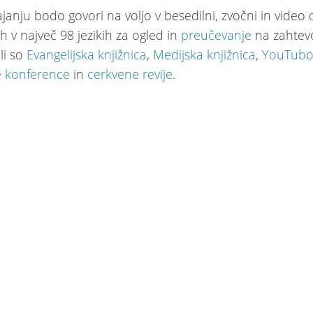
janju bodo govori na voljo v besedilni, zvočni in video o
h v največ 98 jezikih za ogled in
preučevanje
na zahtev
li so
Evangelijska knjižnica
,
Medijska knjižnica
,
YouTubo
e konference
in
cerkvene revije
.