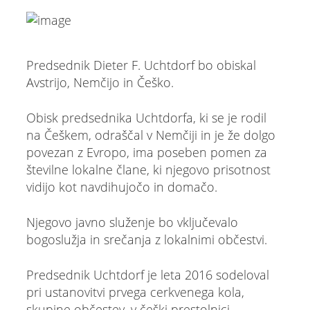
Predsednik Dieter F. Uchtdorf bo obiskal
Avstrijo, Nemčijo in Češko.
Obisk predsednika Uchtdorfa, ki se je rodil
na Češkem, odraščal v Nemčiji in je že dolgo
povezan z Evropo, ima poseben pomen za
številne lokalne člane, ki njegovo prisotnost
vidijo kot navdihujočo in domačo.
Njegovo javno služenje bo vključevalo
bogoslužja in srečanja z lokalnimi občestvi.
Predsednik Uchtdorf je leta 2016 sodeloval
pri ustanovitvi prvega cerkvenega kola,
skupine občestev, v češki prestolnici.