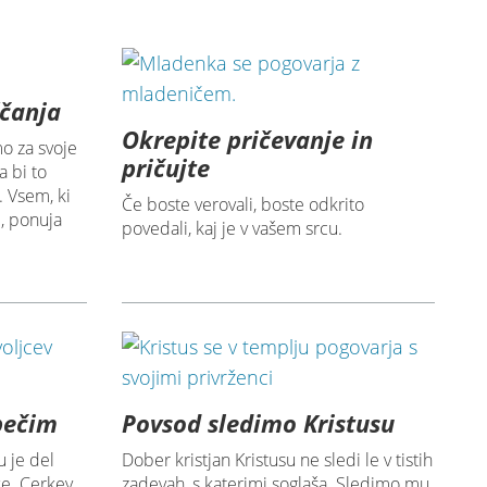
ščanja
Okrepite pričevanje in
o za svoje
pričujte
a bi to
. Vsem, ki
Če boste verovali, boste odkrito
ni, ponuja
povedali, kaj je v vašem srcu.
pečim
Povsod sledimo Kristusu
u je del
Dober kristjan Kristusu ne sledi le v tistih
ke. Cerkev
zadevah, s katerimi soglaša. Sledimo mu