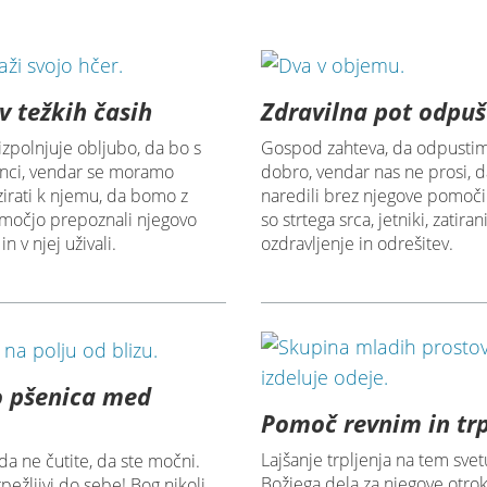
v težkih časih
Zdravilna pot odpu
zpolnjuje obljubo, da bo s
Gospod zahteva, da odpustim
enci, vendar se moramo
dobro, vendar nas ne prosi, d
irati k njemu, da bomo z
naredili brez njegove pomoči
močjo prepoznali njegovo
so strtega srca, jetniki, zatira
n v njej uživali.
ozdravljenje in odrešitev.
o pšenica med
Pomoč revnim in tr
Lajšanje trpljenja na tem svet
a ne čutite, da ste močni.
Božjega dela za njegove otro
pežljivi do sebe! Bog nikoli