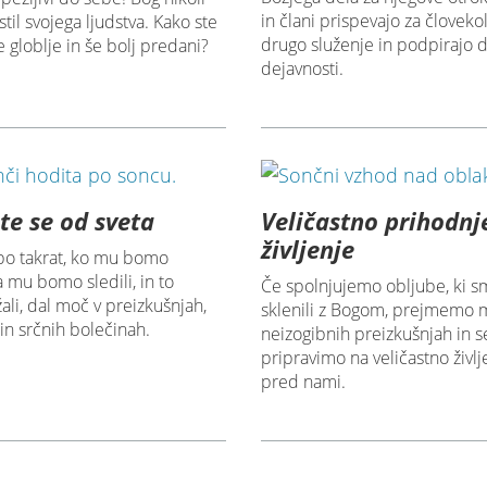
in člani prispevajo za človeko
til svojega ljudstva. Kako ste
drugo služenje in podpirajo
 globlje in še bolj predani?
dejavnosti.
te se od sveta
Veličastno prihodnj
življenje
bo takrat, ko mu bomo
da mu bomo sledili, in to
Če spolnjujemo obljube, ki s
ali, dal moč v preizkušnjah,
sklenili z Bogom, prejmemo 
in srčnih bolečinah.
neizogibnih preizkušnjah in s
pripravimo na veličastno življe
pred nami.