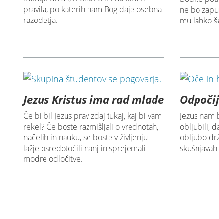
pravila, po katerih nam Bog daje osebna
ne bo zapus
razodetja.
mu lahko še
Jezus Kristus ima rad mlade
Odpočij
Če bi bil Jezus prav zdaj tukaj, kaj bi vam
Jezus nam 
rekel? Če boste razmišljali o vrednotah,
obljubili, 
načelih in nauku, se boste v življenju
obljubo drž
lažje osredotočili nanj in sprejemali
skušnjavah 
modre odločitve.