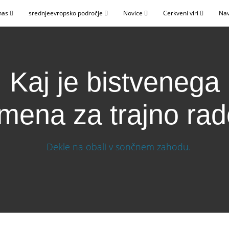
nas
srednjeevropsko področje
Novice
Cerkveni viri
Nav
Kaj je bistvenega
mena za trajno rad
ena za trajno radost