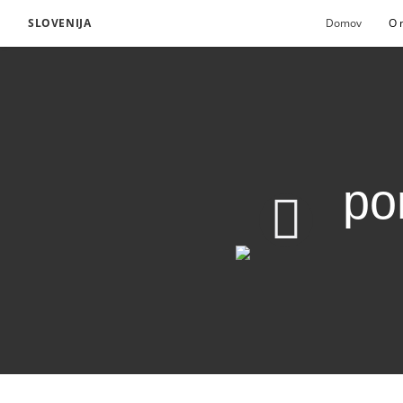
SLOVENIJA
Domov
O 
po
Kaj je bistvenega pom
Prenesite video