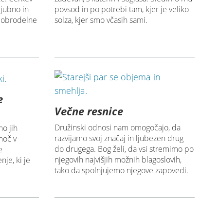
ljubno in
povsod in po potrebi tam, kjer je veliko
 dobrodelne
solza, kjer smo včasih sami.
e
Večne resnice
Družinski odnosi nam omogočajo, da
mo jih
razvijamo svoj značaj in ljubezen drug
moč v
do drugega. Bog želi, da vsi stremimo po
e
njegovih najvišjih možnih blagoslovih,
nje, ki je
tako da spolnjujemo njegove zapovedi.