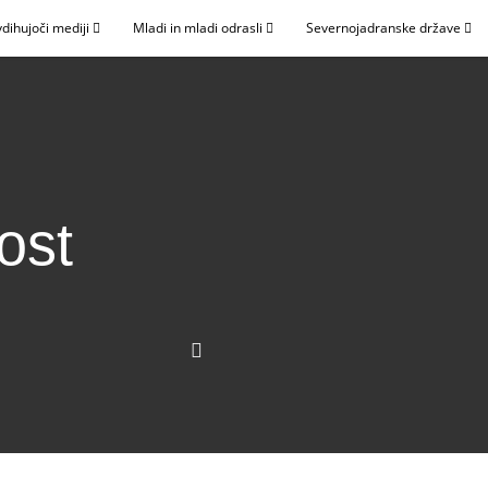
dihujoči mediji
Mladi in mladi odrasli
Severnojadranske države
ost