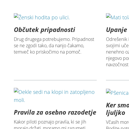
Občutek pripadnosti
Upanje 
Drug drugega potrebujemo. Pripadnost
Odrešenik i
se ne zgodi tako, da nanjo čakamo,
svojimi uč
temveč ko priskočimo na pomoč.
nenehno oz
njegovo po
navzočnost i
Ker sm
Pravila za osebno razodetje
ljuljko
Kakor piloti poznajo pravila, ki se jih
Včasih mord
morajo držati, moramo mi razumeti
Bodite potr