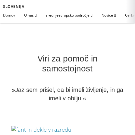
SLOVENIJA
Domov
O nas
srednjeevropsko področje
Novice
Cerkv
Viri za pomoč in
samostojnost
»Jaz sem prišel, da bi imeli življenje, in ga
imeli v obilju.«