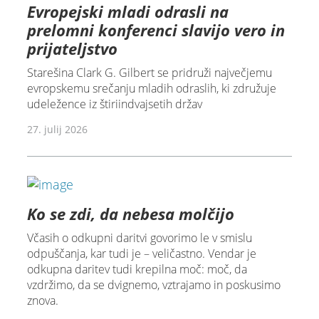
Evropejski mladi odrasli na
prelomni konferenci slavijo vero in
prijateljstvo
Starešina Clark G. Gilbert se pridruži največjemu
evropskemu srečanju mladih odraslih, ki združuje
udeležence iz štiriindvajsetih držav
27. julij 2026
Ko se zdi, da nebesa molčijo
Včasih o odkupni daritvi govorimo le v smislu
odpuščanja, kar tudi je – veličastno. Vendar je
odkupna daritev tudi krepilna moč: moč, da
vzdržimo, da se dvignemo, vztrajamo in poskusimo
znova.