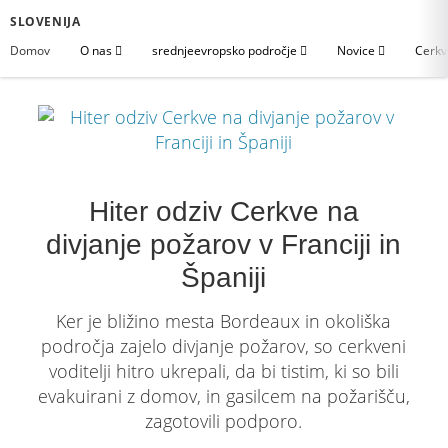
SLOVENIJA
Domov
O nas
srednjeevropsko področje
Novice
Cerkv
Hiter odziv Cerkve na
divjanje požarov v Franciji in
Španiji
Ker je bližino mesta Bordeaux in okoliška
področja zajelo divjanje požarov, so cerkveni
voditelji hitro ukrepali, da bi tistim, ki so bili
evakuirani z domov, in gasilcem na požarišču,
zagotovili podporo.