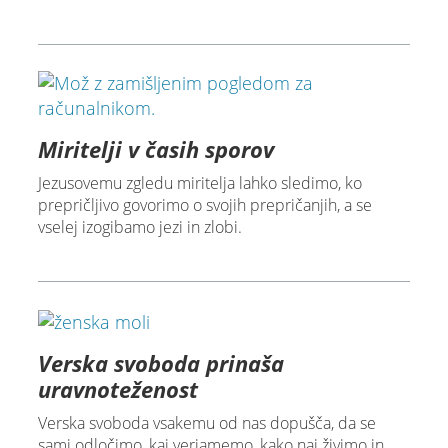
Miritelji v časih sporov
Jezusovemu zgledu miritelja lahko sledimo, ko
prepričljivo govorimo o svojih prepričanjih, a se
vselej izogibamo jezi in zlobi.
Verska svoboda prinaša
uravnoteženost
Verska svoboda vsakemu od nas dopušča, da se
sami odločimo, kaj verjamemo, kako naj živimo in