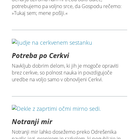
potrebujemo pa voljno srce, da Gospodu rečemo:
»Tukaj sem; mene pošlji.«
Potreba po Cerkvi
Navkljub dobrim delom, ki jih je mogoče opraviti
brez cerkve, so polnost nauka in povzdigujoče
uredbe na voljo samo v obnovljeni Cerkvi.
Notranji mir
Notranji mir lahko dosežemo preko Odrešenika
navzlic jezi, prepirom in razkolom, ki pogubljajo in