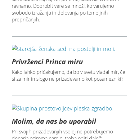
ravnamo. Dobrobit vere se množi, ko varujemo
svobodo izražanja in delovanja po temeljnih
prepričanjih.
Privrženci Princa miru
Kako lahko pričakujemo, da bo v svetu vladal mir, če
si za mir in slogo ne prizadevamo kot posamezniki?
Molim, da nas bo uporabil
Pri svojih prizadevanjih vselej ne potrebujemo
denarja oziroma nam ni treba oditi daleč;