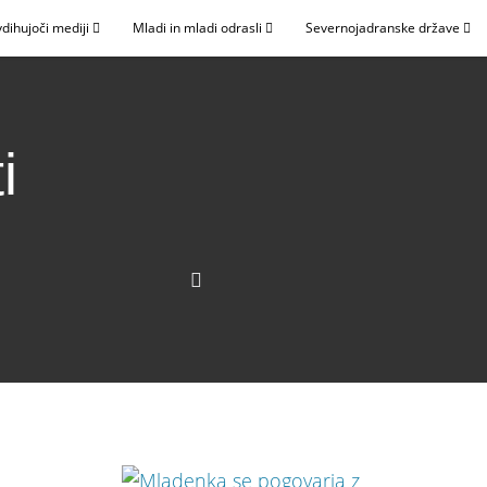
dihujoči mediji
Mladi in mladi odrasli
Severnojadranske države
i