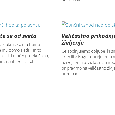
te se od sveta
Veličastno prihodnj
življenje
bo takrat, ko mu bomo
da mu bomo sledili, in to
Če spolnjujemo obljube, ki s
ali, dal moč v preizkušnjah,
sklenili z Bogom, prejmemo 
in srčnih bolečinah.
neizogibnih preizkušnjah in s
pripravimo na veličastno življe
pred nami.