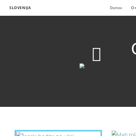
SLOVENIJA
Domov
O 
Občutek pripadnosti
Prenesite video