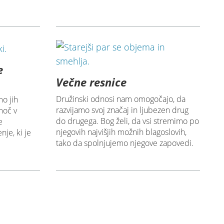
e
Večne resnice
Družinski odnosi nam omogočajo, da
mo jih
razvijamo svoj značaj in ljubezen drug
moč v
do drugega. Bog želi, da vsi stremimo po
e
njegovih najvišjih možnih blagoslovih,
nje, ki je
tako da spolnjujemo njegove zapovedi.