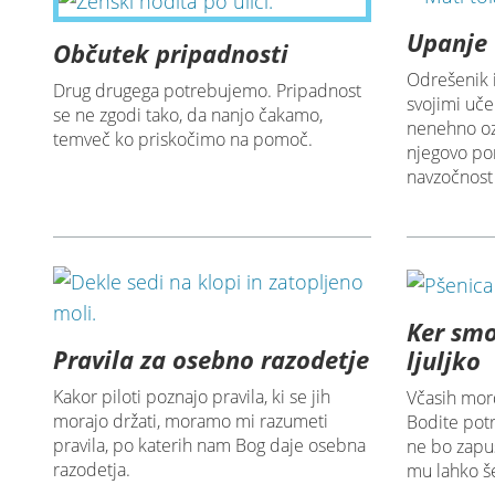
Upanje 
Občutek pripadnosti
Odrešenik i
Drug drugega potrebujemo. Pripadnost
svojimi uč
se ne zgodi tako, da nanjo čakamo,
nenehno oz
temveč ko priskočimo na pomoč.
njegovo po
navzočnost i
Ker sm
Pravila za osebno razodetje
ljuljko
Kakor piloti poznajo pravila, ki se jih
Včasih mord
morajo držati, moramo mi razumeti
Bodite potr
pravila, po katerih nam Bog daje osebna
ne bo zapus
razodetja.
mu lahko še