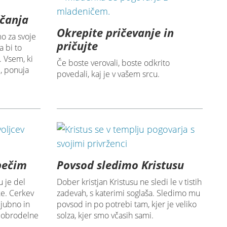
ščanja
Okrepite pričevanje in
o za svoje
pričujte
a bi to
. Vsem, ki
Če boste verovali, boste odkrito
ni, ponuja
povedali, kaj je v vašem srcu.
pečim
Povsod sledimo Kristusu
u je del
Dober kristjan Kristusu ne sledi le v tistih
ke. Cerkev
zadevah, s katerimi soglaša. Sledimo mu
ljubno in
povsod in po potrebi tam, kjer je veliko
 dobrodelne
solza, kjer smo včasih sami.