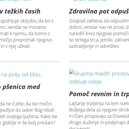
v težkih časih
Zdravilna pot odpu
zpolnjuje obljubo, da bo s
Gospod zahteva, da odpustim
enci, vendar se moramo
dobro, vendar nas ne prosi, d
irati k njemu, da bomo z
naredili brez njegove pomoči
močjo prepoznali njegovo
so strtega srca, jetniki, zatira
n v njej uživali.
ozdravljenje in odrešitev.
o pšenica med
Pomoč revnim in tr
Lajšanje trpljenja na tem svet
a ne čutite, da ste močni.
Božjega dela za njegove otro
pežljivi do sebe! Bog nikoli
in člani prispevajo za človeko
til svojega ljudstva. Kako ste
drugo služenje in podpirajo
 globlje in še bolj predani?
dejavnosti.