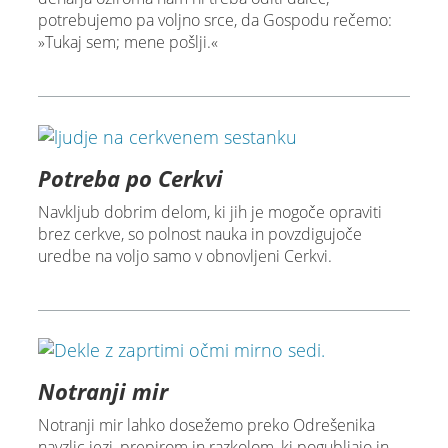
potrebujemo pa voljno srce, da Gospodu rečemo:
»Tukaj sem; mene pošlji.«
Potreba po Cerkvi
Navkljub dobrim delom, ki jih je mogoče opraviti
brez cerkve, so polnost nauka in povzdigujoče
uredbe na voljo samo v obnovljeni Cerkvi.
Notranji mir
Notranji mir lahko dosežemo preko Odrešenika
navzlic jezi, prepirom in razkolom, ki pogubljajo in