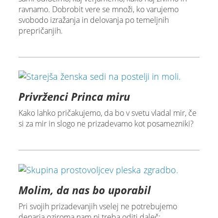
ravnamo. Dobrobit vere se množi, ko varujemo
svobodo izražanja in delovanja po temeljnih
prepričanjih.
Privrženci Princa miru
Kako lahko pričakujemo, da bo v svetu vladal mir, če
si za mir in slogo ne prizadevamo kot posamezniki?
Molim, da nas bo uporabil
Pri svojih prizadevanjih vselej ne potrebujemo
denarja oziroma nam ni treba oditi daleč;