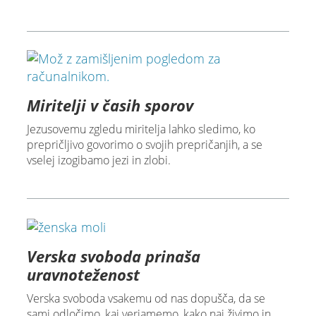
Miritelji v časih sporov
Jezusovemu zgledu miritelja lahko sledimo, ko
prepričljivo govorimo o svojih prepričanjih, a se
vselej izogibamo jezi in zlobi.
Verska svoboda prinaša
uravnoteženost
Verska svoboda vsakemu od nas dopušča, da se
sami odločimo, kaj verjamemo, kako naj živimo in