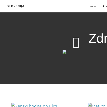
SLOVENIJA
Domov
O 
Zdr
Zdravilna pot odpušč
Prenesite video