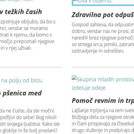
v težkih časih
Zdravilna pot odpu
zpolnjuje obljubo, da bo s
Gospod zahteva, da odpustim
enci, vendar se moramo
dobro, vendar nas ne prosi, d
irati k njemu, da bomo z
naredili brez njegove pomoči
močjo prepoznali njegovo
so strtega srca, jetniki, zatira
n v njej uživali.
ozdravljenje in odrešitev.
o pšenica med
Pomoč revnim in tr
Lajšanje trpljenja na tem svet
a ne čutite, da ste močni.
Božjega dela za njegove otro
pežljivi do sebe! Bog nikoli
in člani prispevajo za človeko
til svojega ljudstva. Kako ste
drugo služenje in podpirajo
 globlje in še bolj predani?