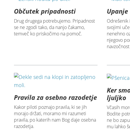
Občutek pripadnosti
Upanje 
Drug drugega potrebujemo. Pripadnost
Odrešenik i
se ne zgodi tako, da nanjo čakamo,
svojimi uč
temveč ko priskočimo na pomoč.
nenehno oz
njegovo po
navzočnost i
Ker sm
Pravila za osebno razodetje
ljuljko
Kakor piloti poznajo pravila, ki se jih
Včasih mord
morajo držati, moramo mi razumeti
Bodite potr
pravila, po katerih nam Bog daje osebna
ne bo zapus
razodetja.
mu lahko še