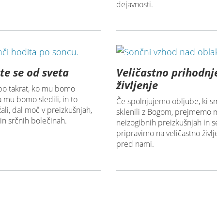
dejavnosti.
te se od sveta
Veličastno prihodnj
življenje
bo takrat, ko mu bomo
da mu bomo sledili, in to
Če spolnjujemo obljube, ki s
ali, dal moč v preizkušnjah,
sklenili z Bogom, prejmemo 
in srčnih bolečinah.
neizogibnih preizkušnjah in s
pripravimo na veličastno življe
pred nami.