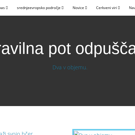
nas
srednjeevropsko področje
Novice
Cerkveni viri
Nav
avilna pot odpušč
anja