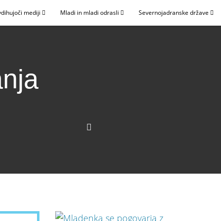
dihujoči mediji
Mladi in mladi odrasli
Severnojadranske države
anja