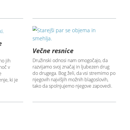
e
Večne resnice
Družinski odnosi nam omogočajo, da
mo jih
razvijamo svoj značaj in ljubezen drug
moč v
do drugega. Bog želi, da vsi stremimo po
e
njegovih najvišjih možnih blagoslovih,
nje, ki je
tako da spolnjujemo njegove zapovedi.