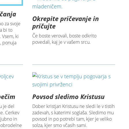
ščanja
Okrepite pričevanje in
o za svoje
pričujte
a bi to
Če boste verovali, boste odkrito
. Vsem, ki
povedali, kaj je v vašem srcu.
ni, ponuja
pečim
Povsod sledimo Kristusu
u je del
Dober kristjan Kristusu ne sledi le v tistih
ke. Cerkev
zadevah, s katerimi soglaša. Sledimo mu
ljubno in
povsod in po potrebi tam, kjer je veliko
 dobrodelne
solza, kjer smo včasih sami.