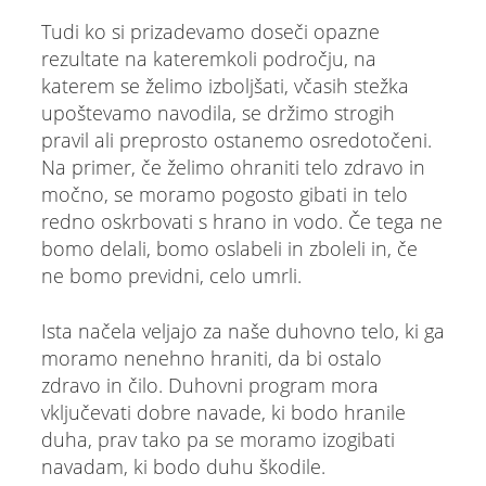
Tudi ko si prizadevamo doseči opazne
rezultate na kateremkoli področju, na
katerem se želimo izboljšati, včasih stežka
upoštevamo navodila, se držimo strogih
pravil ali preprosto ostanemo osredotočeni.
Na primer, če želimo ohraniti telo zdravo in
močno, se moramo pogosto gibati in telo
redno oskrbovati s hrano in vodo. Če tega ne
bomo delali, bomo oslabeli in zboleli in, če
ne bomo previdni, celo umrli.
Ista načela veljajo za naše duhovno telo, ki ga
moramo nenehno hraniti, da bi ostalo
zdravo in čilo. Duhovni program mora
vključevati dobre navade, ki bodo hranile
duha, prav tako pa se moramo izogibati
navadam, ki bodo duhu škodile.