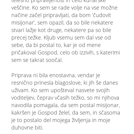
telesno pripravljenost in celo kuharske
veščine. Ko sem se rade volje na vse možne
načine začel pripravljati, da bom ‘čudovit
misijonar’, sem opazil, da so bile nekatere
stvari lažje kot druge, nekatere pa so bile
precej težke. Kljub vsemu sem dal vse od
sebe, da bi postal to, kar je od mene
pričakoval Gospod, celo ob izzivih, s katerimi
sem se takrat soočal.
Priprava ni bila enostavna, vendar je
resnično prinesla blagoslove, ki jih še danes
uživam. Ko sem upošteval nasvete svojih
voditeljev, čeprav včasih težko, so mi njihova
navodila pomagala, da sem postal misijonar,
kakršen je Gospod želel, da sem, in sčasoma
je to postalo del mojega življenja in moje
duhovne biti.