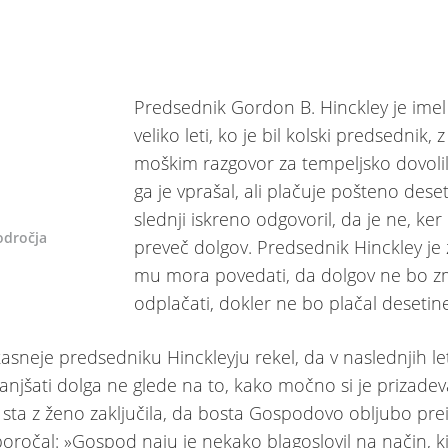
Predsednik Gordon B. Hinckley je imel
veliko leti, ko je bil kolski predsednik, 
moškim razgovor za tempeljsko dovolil
ga je vprašal, ali plačuje pošteno deset
slednji iskreno odgovoril, da je ne, ker
odročja
preveč dolgov. Predsednik Hinckley je z
mu mora povedati, da dolgov ne bo z
odplačati, dokler ne bo plačal desetine
kasneje predsedniku Hinckleyju rekel, da v naslednjih let
njšati dolga ne glede na to, kako močno si je prizadeva
sta z ženo zaključila, da bosta Gospodovo obljubo prei
poročal: »Gospod naju je nekako blagoslovil na način, k