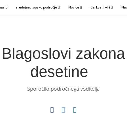
nas
srednjeevropsko področje
Novice
Cerkveni viri
Nav
Blagoslovi zakona
desetine
Sporočilo področnega voditelja