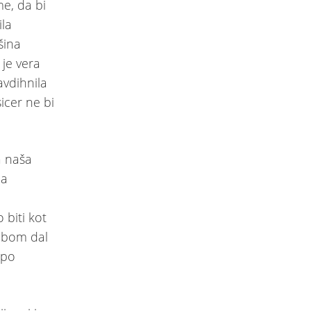
me, da bi
ila
šina
je vera
vdihnila
icer ne bi
a naša
da
m
biti kot
i bom dal
 po