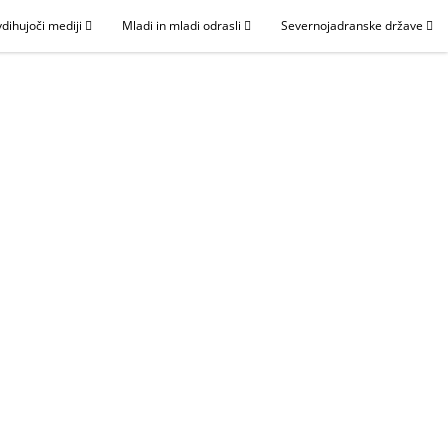
dihujoči mediji
Mladi in mladi odrasli
Severnojadranske države