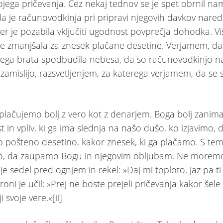
ojega pričevanja. Čez nekaj tednov se je spet obrnil na
da je računovodkinja pri pripravi njegovih davkov nared
er je pozabila vključiti ugodnost povprečja dohodka. Vi
je zmanjšala za znesek plačane desetine. Verjamem, da 
ega brata spodbudila nebesa, da so računovodkinjo na
zamislijo, razsvetljenjem, za katerega verjamem, da se s
plačujemo bolj z vero kot z denarjem. Boga bolj zanim
 in vpliv, ki ga ima slednja na našo dušo, ko izjavimo, 
 pošteno desetino, kakor znesek, ki ga plačamo. S te
, da zaupamo Bogu in njegovim obljubam. Ne moremo 
je sedel pred ognjem in rekel: »Daj mi toploto, jaz pa t
oni je učil: »Prej ne boste prejeli pričevanja kakor šele
i svoje vere.«[ii]