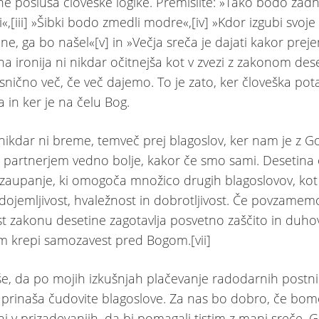
ne posluša človeške logike. Premislite: »Tako bodo zadnj
i«,[iii] »Šibki bodo zmedli modre«,[iv] »Kdor izgubi svoje 
e, ga bo našel«[v] in »Večja sreča je dajati kakor prejem
a ironija ni nikdar očitnejša kot v zvezi z zakonom dese
nično več, če več dajemo. To je zato, ker človeška pot
 in ker je na čelu Bog.
nikdar ni breme, temveč prej blagoslov, ker nam je z
 partnerjem vedno bolje, kakor če smo sami. Desetina
aupanje, ki omogoča množico drugih blagoslovov, kot
ojemljivost, hvaležnost in dobrotljivost. Če povzamem
t zakonu desetine zagotavlja posvetno zaščito in duhov
m krepi samozavest pred Bogom.[vii]
še, da po mojih izkušnjah plačevanje radodarnih postni
rinaša čudovite blagoslove. Za nas bo dobro, če bo
ni v prizadevanjih, da bi pomagali tistim z manj sreče,