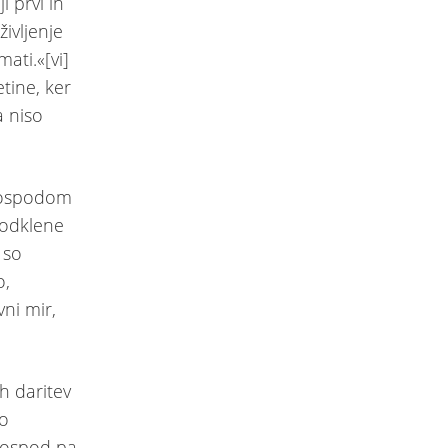
i prvi in
življenje
ati.«[vi]
tine, ker
a niso
 Gospodom
 odklene
 so
o,
ni mir,
h daritev
mo
 Gospod pa