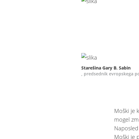
Starešina Gary B. Sabin
, predsednik evropskega p
Moški je 
mogel zma
Naposled 
Moški je 