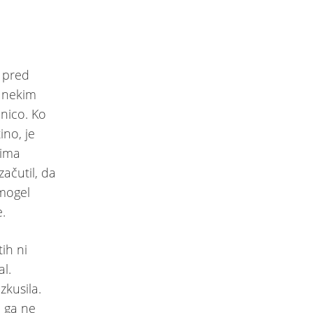
 pred
z nekim
nico. Ko
ino, je
 ima
ačutil, da
mogel
.
ih ni
l.
zkusila.
i ga ne