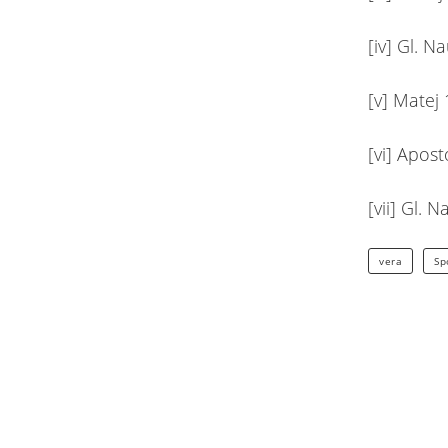
[iv] Gl. N
[v] Matej
[vi] Apost
[vii] Gl. 
vera
Sp