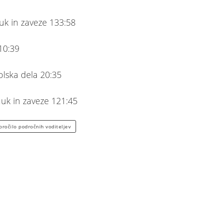
auk in zaveze 133:58
 10:39
olska dela 20:35
Nauk in zaveze 121:45
oročilo področnih voditeljev