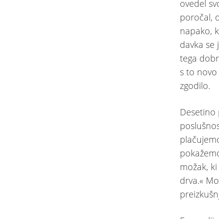
ovedel sv
poročal, 
napako, k
davka se 
tega dobr
s to novo 
zgodilo.
Desetino 
poslušnost
plačujemo
pokažemo
možak, ki 
drva.« Mor
preizkušnj