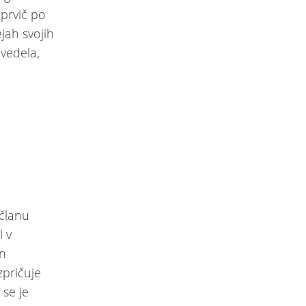
 prvič po
ejah svojih
 vedela,
 članu
l v
in
zpričuje
 se je