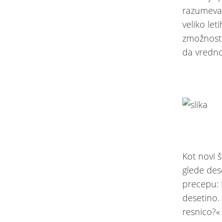
razumeva 
veliko let
zmožnosti
da vredno
Kot novi 
glede des
precepu: 
desetino. 
resnico?« 