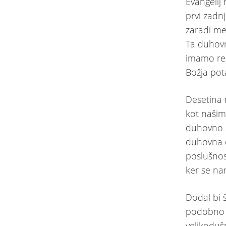
Evangelij 
prvi zadnj
zaradi men
Ta duhovn
imamo res
Božja pota
Desetina 
kot našim
duhovno z
duhovna d
poslušnos
ker se na
Dodal bi 
podobno p
velikoduš