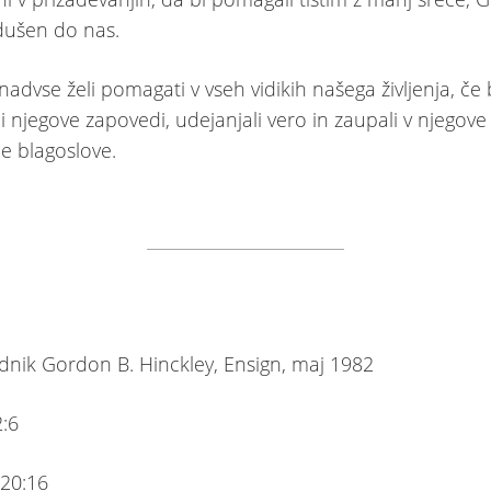
dušen do nas.
advse želi pomagati v vseh vidikih našega življenja, če
i njegove zapovedi, udejanjali vero in zaupali v njegove
ne blagoslove.
ednik Gordon B. Hinckley, Ensign, maj 1982
2:6
j 20:16