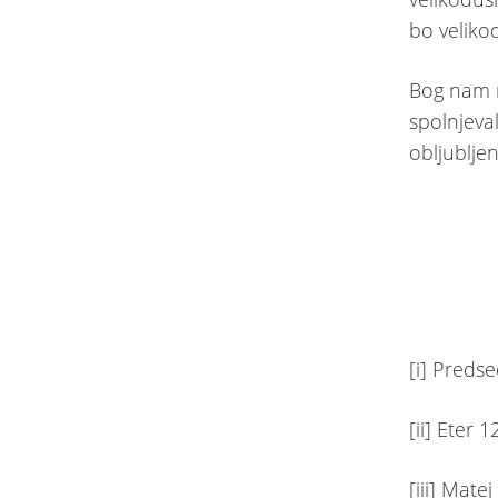
bo veliko
Bog nam n
spolnjeval
obljublje
[i] Preds
[ii] Eter 1
[iii] Mate