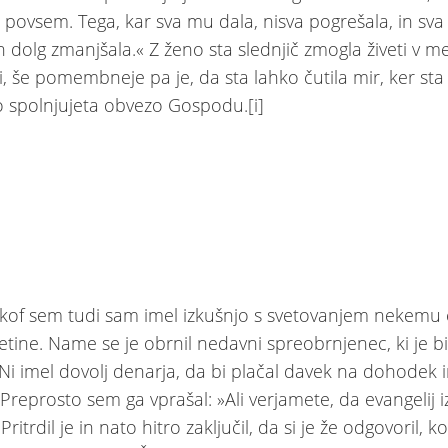
povsem. Tega, kar sva mu dala, nisva pogrešala, in sva
ih dolg zmanjšala.« Z ženo sta slednjič zmogla živeti v m
, še pomembneje pa je, da sta lahko čutila mir, ker sta
 spolnjujeta obvezo Gospodu.[i]
škof sem tudi sam imel izkušnjo s svetovanjem nekemu
etine. Name se je obrnil nedavni spreobrnjenec, ki je bi
Ni imel dovolj denarja, da bi plačal davek na dohodek 
Preprosto sem ga vprašal: »Ali verjamete, da evangelij i
Pritrdil je in nato hitro zaključil, da si je že odgovoril, ko