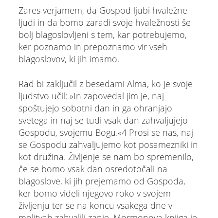
Zares verjamem, da Gospod ljubi hvaležne
ljudi in da bomo zaradi svoje hvaležnosti še
bolj blagoslovljeni s tem, kar potrebujemo,
ker poznamo in prepoznamo vir vseh
blagoslovov, ki jih imamo.
Rad bi zaključil z besedami Alma, ko je svoje
ljudstvo učil: »In zapovedal jim je, naj
spoštujejo sobotni dan in ga ohranjajo
svetega in naj se tudi vsak dan zahvaljujejo
Gospodu, svojemu Bogu.«4 Prosi se nas, naj
se Gospodu zahvaljujemo kot posamezniki in
kot družina. Življenje se nam bo spremenilo,
če se bomo vsak dan osredotočali na
blagoslove, ki jih prejemamo od Gospoda,
ker bomo videli njegovo roko v svojem
življenju ter se na koncu vsakega dne v
molitvah zahvalili zanje. Mormonova knjiga je