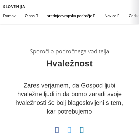
SLOVENIJA
Domov
O nas
srednjeevropsko področje
Novice
Cerkv
Sporočilo področnega voditelja
Hvaležnost
Zares verjamem, da Gospod ljubi
hvaležne ljudi in da bomo zaradi svoje
hvaležnosti še bolj blagoslovljeni s tem,
kar potrebujemo