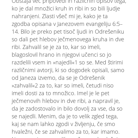
Obstaja več pripovedi in različnih opisov tega,
ko je dal množici kruh in ribi in so bili ljudje
nahranjeni. Zlasti všeč mi je, kako je ta
zgodba opisana v Janezovem evangeliju 6:5–
14. Bilo je preko pet tisoč ljudi in Odrešeniku
so dali pet hlebov ječmenovega kruha in dve
ribi. Zahvalil se je za to, kar so imeli,
blagoslovil hrano in njegovi učenci so jo
razdelili vsem in »najedli«1 so se. Med štirimi
različnimi avtorji, ki so dogodek opisali, samo
od Janeza izvemo, da se je Odrešenik
»zahvalil«2 za to, kar so imeli, četudi niso
imeli dosti za to množico. Imel je le pet
ječmenovih hlebov in dve ribi, a napravil je,
da je zadostovalo in bilo dovolj za vse, da so
se najedli. Menim, da je to velik zgled tega,
kaj se nam lahko zgodi v življenju, če smo
hvaležni, če se zahvalimo za to, kar imamo.