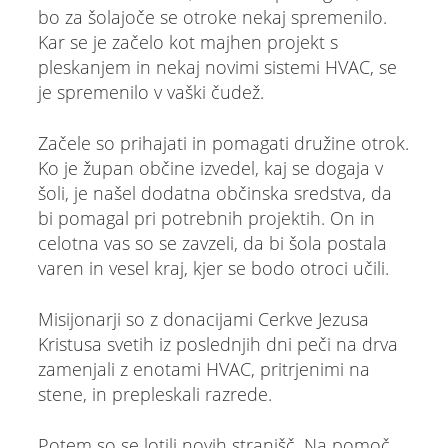
bo za šolajoče se otroke nekaj spremenilo.
Kar se je začelo kot majhen projekt s
pleskanjem in nekaj novimi sistemi HVAC, se
je spremenilo v vaški čudež.
Začele so prihajati in pomagati družine otrok.
Ko je župan občine izvedel, kaj se dogaja v
šoli, je našel dodatna občinska sredstva, da
bi pomagal pri potrebnih projektih. On in
celotna vas so se zavzeli, da bi šola postala
varen in vesel kraj, kjer se bodo otroci učili.
Misijonarji so z donacijami Cerkve Jezusa
Kristusa svetih iz poslednjih dni peči na drva
zamenjali z enotami HVAC, pritrjenimi na
stene, in prepleskali razrede.
Potem so se lotili novih stranišč. Na pomoč