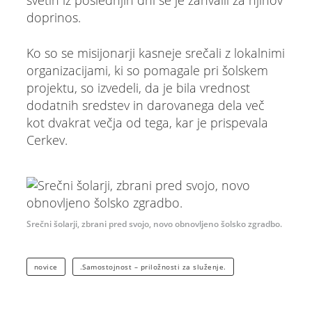
svetih iz poslednjih dni se je zahvalil za njihov
doprinos.
Ko so se misijonarji kasneje srečali z lokalnimi
organizacijami, ki so pomagale pri šolskem
projektu, so izvedeli, da je bila vrednost
dodatnih sredstev in darovanega dela več
kot dvakrat večja od tega, kar je prispevala
Cerkev.
Srečni šolarji, zbrani pred svojo, novo obnovljeno šolsko zgradbo.
novice
.Samostojnost – priložnosti za služenje.