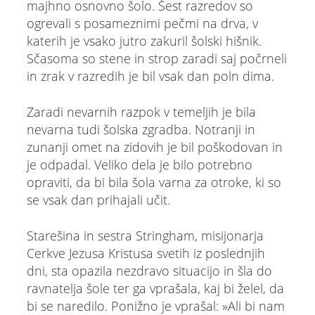
majhno osnovno šolo. Šest razredov so
ogrevali s posameznimi pečmi na drva, v
katerih je vsako jutro zakuril šolski hišnik.
Sčasoma so stene in strop zaradi saj počrneli
in zrak v razredih je bil vsak dan poln dima.
Zaradi nevarnih razpok v temeljih je bila
nevarna tudi šolska zgradba. Notranji in
zunanji omet na zidovih je bil poškodovan in
je odpadal. Veliko dela je bilo potrebno
opraviti, da bi bila šola varna za otroke, ki so
se vsak dan prihajali učit.
Starešina in sestra Stringham, misijonarja
Cerkve Jezusa Kristusa svetih iz poslednjih
dni, sta opazila nezdravo situacijo in šla do
ravnatelja šole ter ga vprašala, kaj bi želel, da
bi se naredilo. Ponižno je vprašal: »Ali bi nam