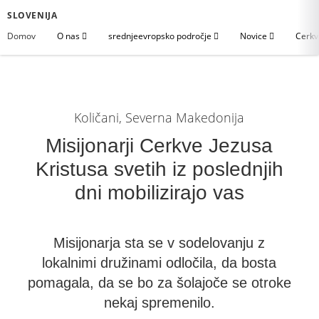
SLOVENIJA
Domov
O nas
srednjeevropsko področje
Novice
Cerkv
Količani, Severna Makedonija
Misijonarji Cerkve Jezusa
Kristusa svetih iz poslednjih
dni mobilizirajo vas
Misijonarja sta se v sodelovanju z
lokalnimi družinami odločila, da bosta
pomagala, da se bo za šolajoče se otroke
nekaj spremenilo.