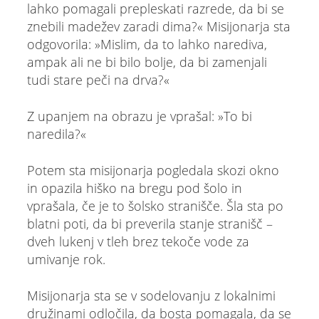
lahko pomagali prepleskati razrede, da bi se
znebili madežev zaradi dima?« Misijonarja sta
odgovorila: »Mislim, da to lahko narediva,
ampak ali ne bi bilo bolje, da bi zamenjali
tudi stare peči na drva?«
Z upanjem na obrazu je vprašal: »To bi
naredila?«
Potem sta misijonarja pogledala skozi okno
in opazila hiško na bregu pod šolo in
vprašala, če je to šolsko stranišče. Šla sta po
blatni poti, da bi preverila stanje stranišč –
dveh lukenj v tleh brez tekoče vode za
umivanje rok.
Misijonarja sta se v sodelovanju z lokalnimi
družinami odločila, da bosta pomagala, da se