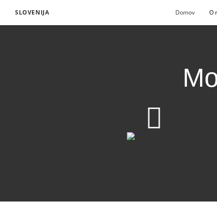
SLOVENIJA
Domov
O 
Mo
Mormonova knjiga: Al
1080p