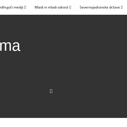
dihujoči mediji
Mladi in mladi odrasli
Severnojadranske države
lma