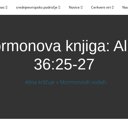
nas
srednjeevropsko področje
Novice
Cerkveni viri
Nav
rmonova knjiga: A
36:25-27
ma 36:25-27