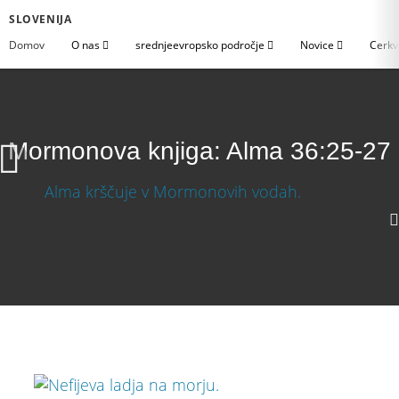
SLOVENIJA
Domov
O nas
srednjeevropsko področje
Novice
Cerkv
Mormonova knjiga: Alma 36:25-27
Mormonova knjiga: Alma 36:25-27
1080p