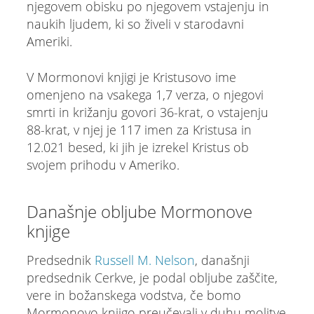
njegovem obisku po njegovem vstajenju in
naukih ljudem, ki so živeli v starodavni
Ameriki.
V Mormonovi knjigi je Kristusovo ime
omenjeno na vsakega 1,7 verza, o njegovi
smrti in križanju govori 36-krat, o vstajenju
88-krat, v njej je 117 imen za Kristusa in
12.021 besed, ki jih je izrekel Kristus ob
svojem prihodu v Ameriko.
Današnje obljube Mormonove
knjige
Predsednik
Russell M. Nelson
, današnji
predsednik Cerkve, je podal obljube zaščite,
vere in božanskega vodstva, če bomo
Mormonovo knjigo preučevali v duhu molitve