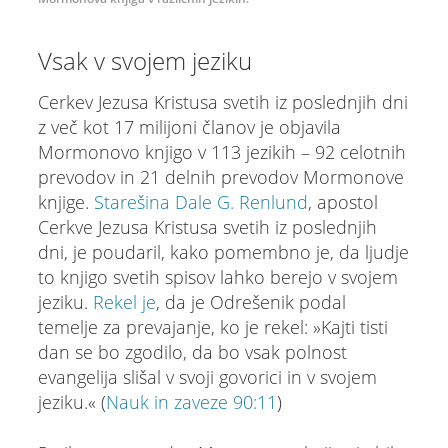
Vsak v svojem jeziku
Cerkev Jezusa Kristusa svetih iz poslednjih dni
z več kot 17 milijoni članov je objavila
Mormonovo knjigo v 113 jezikih – 92 celotnih
prevodov in 21 delnih prevodov Mormonove
knjige.
Starešina Dale G. Renlund
, apostol
Cerkve Jezusa Kristusa svetih iz poslednjih
dni, je poudaril, kako pomembno je, da ljudje
to knjigo svetih spisov lahko berejo v svojem
jeziku.
Rekel je
, da je Odrešenik podal
temelje za prevajanje, ko je rekel: »Kajti tisti
dan se bo zgodilo, da bo vsak polnost
evangelija slišal v svoji govorici in v svojem
jeziku.« (
Nauk in zaveze 90:11
)