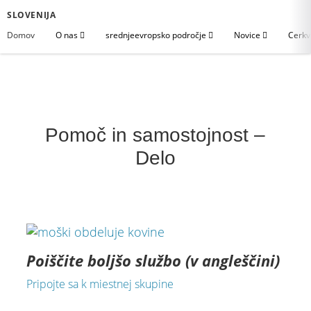
SLOVENIJA
Domov
O nas
srednjeevropsko področje
Novice
Cerkv
Pomoč in samostojnost –
Delo
Poiščite boljšo službo (v angleščini)
Pripojte sa k miestnej skupine