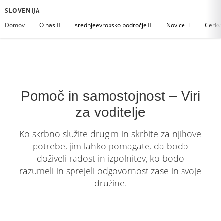
SLOVENIJA
Domov
O nas
srednjeevropsko področje
Novice
Cerkv
Pomoč in samostojnost – Viri
za voditelje
Ko skrbno služite drugim in skrbite za njihove
potrebe, jim lahko pomagate, da bodo
doživeli radost in izpolnitev, ko bodo
razumeli in sprejeli odgovornost zase in svoje
družine.