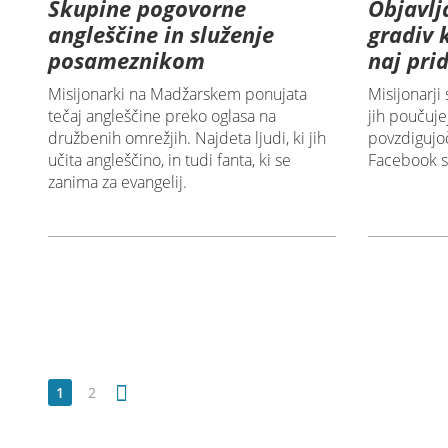
Skupine pogovorne
Objavlj
angleščine in služenje
gradiv 
posameznikom
naj prid
Misijonarki na Madžarskem ponujata
Misijonarji 
tečaj angleščine preko oglasa na
jih poučuje
družbenih omrežjih. Najdeta ljudi, ki jih
povzdigujoč
učita angleščino, in tudi fanta, ki se
Facebook s
zanima za evangelij.
1
2