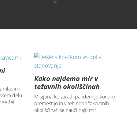
o
ni
Kako najdemo mir v
težavnih okoliščinah
 z mladimi
rskem delu.
Misijonarko zaradi pandemije korone
 se želi
premestijo in v teh nepričakovanih
okoliščinah se nauči najti mir.