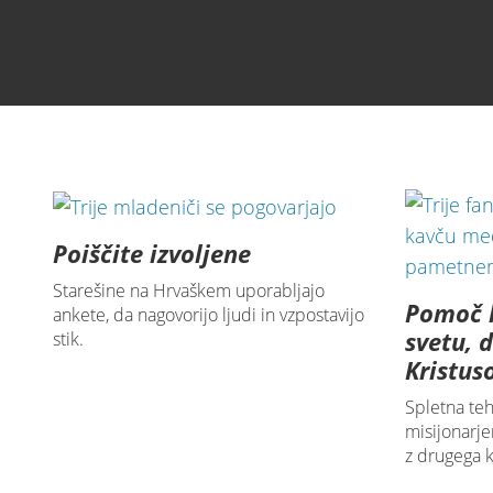
Povezovanje, hrabrost,
640p
Poiščite izvoljene
Starešine na Hrvaškem uporabljajo
Pomoč 
ankete, da nagovorijo ljudi in vzpostavijo
svetu, d
stik.
Kristu
Spletna te
misijonarje
z drugega k