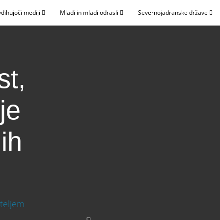
dihujoči mediji
Mladi in mladi odrasli
Severnojadranske države
st,
je
jih