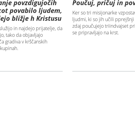
anje povzdigujočih
Poučuj, pričuj in po
kot povabilo ljudem,
Ker so tri misijonarke vzpostav
ejo bližje h Kristusu
ljudmi, ki so jih učili pprejšnji
zdaj poučujejo triindvajset prij
služijo in najdejo prijatelje, da
se pripravljajo na krst.
jo, tako da objavljajo
a gradiva v krščanskih
kupinah.