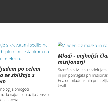
 vera in prepoznavanje potencialov tistih, ki jih učim
Mladi - najboljši čla
misijonarji
ljudem po celem
Starešini v Milanu sodelujeta
a se zbližajo s
in jim pomagata pri misijona
som
Ena od mladenkinih prijateljic
krstii.
hnologija omogoči
m, da najdejo in učijo žensko
onca sveta.