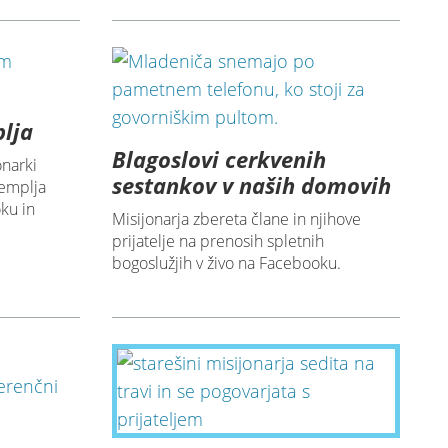
plja
Blagoslovi cerkvenih
onarki
sestankov v naših domovih
templja
ku in
Misijonarja zbereta člane in njihove
prijatelje na prenosih spletnih
bogoslužjih v živo na Facebooku.