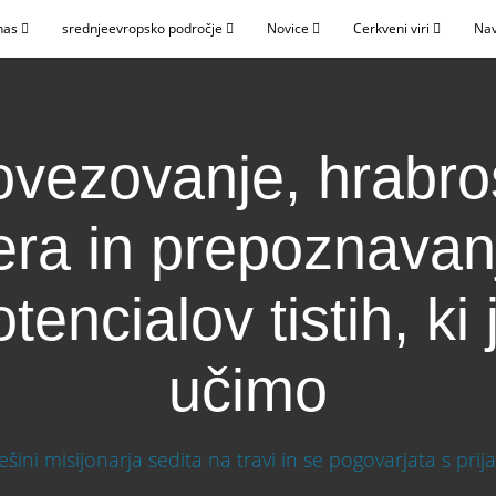
nas
srednjeevropsko področje
Novice
Cerkveni viri
Nav
vezovanje, hrabro
era in prepoznavan
tencialov tistih, ki 
učimo