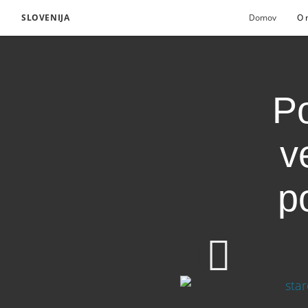
SLOVENIJA
Domov
O 
Po
v
po