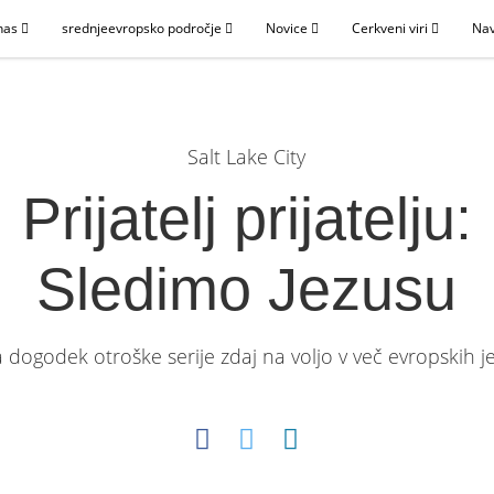
nas
srednjeevropsko področje
Novice
Cerkveni viri
Nav
Salt Lake City
Prijatelj prijatelju:
Sledimo Jezusu
 dogodek otroške serije zdaj na voljo v več evropskih je