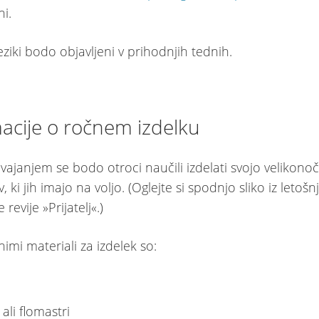
ni.
eziki bodo objavljeni v prihodnjih tednih.
acije o ročnem izdelku
janjem se bodo otroci naučili izdelati svojo velikonočno
, ki jih imajo na voljo. (Oglejte si spodnjo sliko iz letošn
revije »Prijatelj«.)
mi materiali za izdelek so:
 ali flomastri