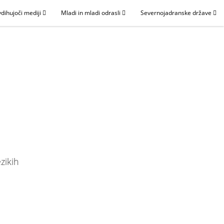
dihujoči mediji
Mladi in mladi odrasli
Severnojadranske države
zikih