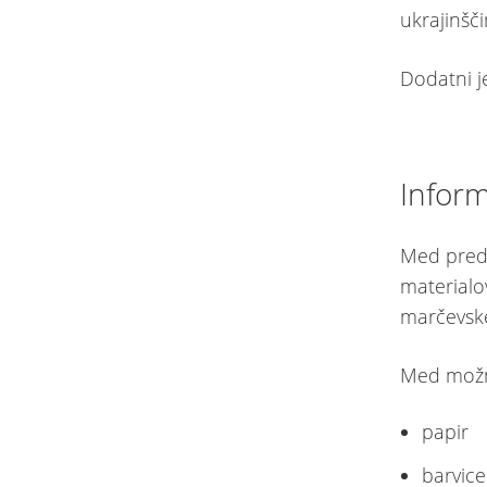
ukrajinšči
Dodatni j
Inform
Med predva
materialov
marčevske 
Med možni
papir
barvice