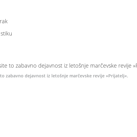
trak
 stiku
 to zabavno dejavnost iz letošnje marčevske revije »Prijatelj«.