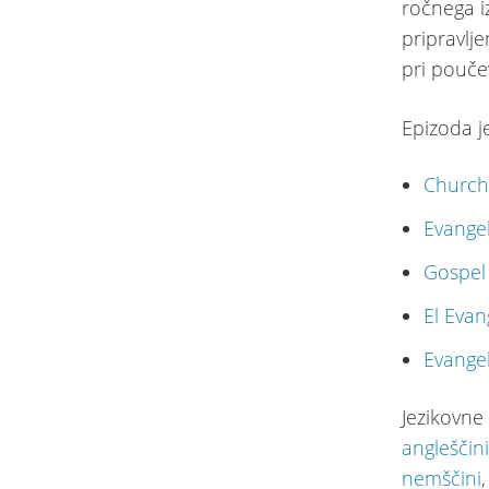
ročnega i
pripravlj
pri pouče
Epizoda j
Churcho
Evangel
Gospel
El Eva
Evange
Jezikovne 
angleščin
nemščini