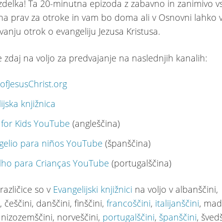
zdelka! Ta 20-minutna epizoda z zabavno in zanimivo v
ena prav za otroke in vam bo doma ali v Osnovni lahko
vanju otrok o evangeliju Jezusa Kristusa.
e zdaj na voljo za predvajanje na naslednjih kanalih:
fJesusChrist.org
ijska knjižnica
 for Kids YouTube
(angleščina)
ngelio para niños YouTube
(španščina)
lho para Crianças YouTube
(portugalščina)
različice so v
Evangelijski knjižnici
na voljo v albanščini,
i
, češčini, danščini, finščini,
francoščini
,
italijanščini
, mad
, nizozemščini, norveščini,
portugalščini
,
španščini
, šved