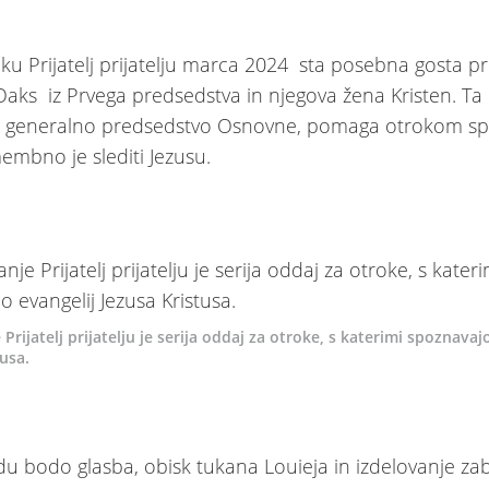
u Prijatelj prijatelju marca 2024 sta posebna gosta p
 Oaks iz Prvega predsedstva in njegova žena Kristen. T
ti generalno predsedstvo Osnovne, pomaga otrokom sp
mbno je slediti Jezusu.
Prijatelj prijatelju je serija oddaj za otroke, s katerimi spoznavaj
tusa.
u bodo glasba, obisk tukana Louieja in izdelovanje z