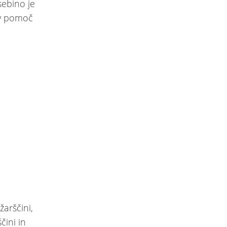
sebino je
 v pomoč
žarščini,
ščini in