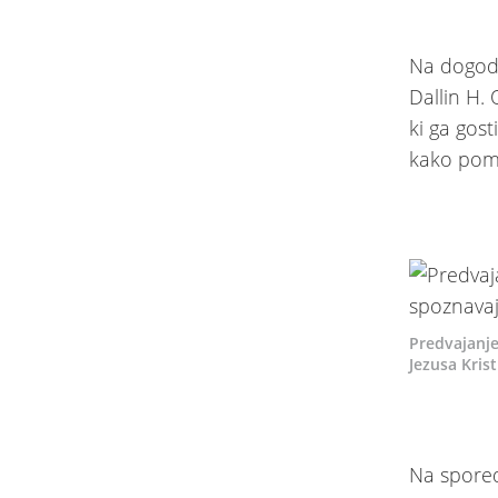
Na dogodk
Dallin H.
ki ga gos
kako pome
Predvajanje 
Jezusa Kris
Na spored