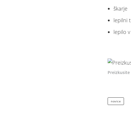
škarje
lepilni 
lepilo v
Preizkusite
novice