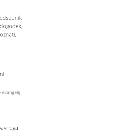
redsednik
a dogodek,
oznati,
o evangelij
abavnega