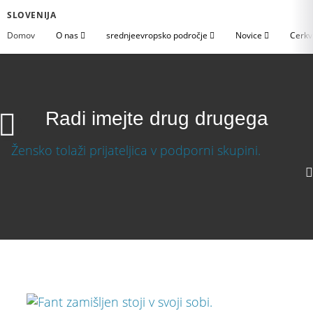
SLOVENIJA
Domov
O nas
srednjeevropsko področje
Novice
Cerkv
Radi imejte drug drugega
Radi imejte drug drugega
Prenesite video