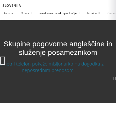
SLOVENIJA
Domov
O nas
srednjeevropsko področje
Novice
Cerkv
Skupine pogovorne angleščine in
služenje posameznikom
Skupine pogovorne angleščine in služenje
posameznikom
720p