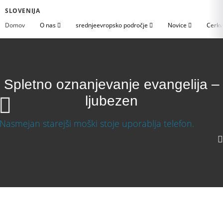
SLOVENIJA
Domov
O nas
srednjeevropsko področje
Novice
Cerkv
Spletno oznanjevanje evangelija –
ljubezen
Spletno oznanjevanje evangelija – ljubezen
Prenesite video