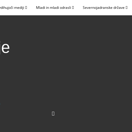
dihujoči mediji
Mladi in mladi odrasli
Severnojadranske države
je