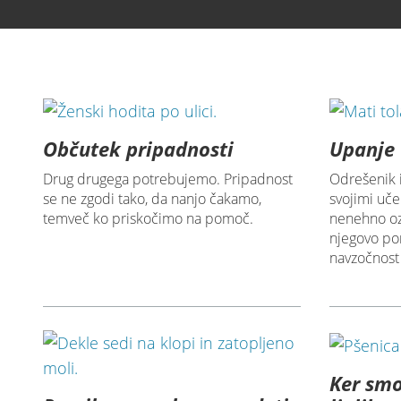
Prenesite video
Občutek pripadnosti
Upanje 
Drug drugega potrebujemo. Pripadnost
Odrešenik i
se ne zgodi tako, da nanjo čakamo,
svojimi uč
temveč ko priskočimo na pomoč.
nenehno oz
njegovo po
navzočnost i
Ker sm