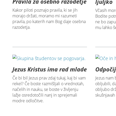
Pravila za osebno razodetje
ljuljko
Kakor piloti poznajo pravila, ki se jih
Včasih mord
morajo držati, moramo mi razumeti
Bodite potr
pravila, po katerih nam Bog daje osebna
ne bo zapus
razodetja.
mu lahko še
Jezus Kristus ima rad mlade
Odpočij
Če bi bil Jezus prav zdaj tukaj, kaj bi vam
Jezus nam 
rekel? Če boste razmišljali o vrednotah,
obljubili, 
načelih in nauku, se boste v življenju
obljubo drž
lažje osredotočili nanj in sprejemali
skušnjavah 
modre odločitve.