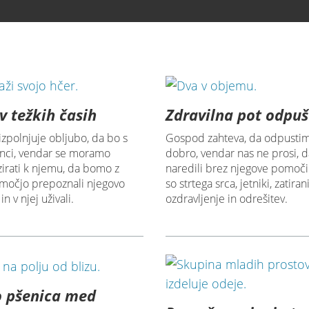
v težkih časih
Zdravilna pot odpu
zpolnjuje obljubo, da bo s
Gospod zahteva, da odpustim
enci, vendar se moramo
dobro, vendar nas ne prosi, d
irati k njemu, da bomo z
naredili brez njegove pomoči
močjo prepoznali njegovo
so strtega srca, jetniki, zatira
n v njej uživali.
ozdravljenje in odrešitev.
o pšenica med