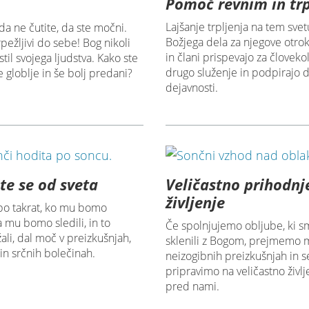
Pomoč revnim in tr
Lajšanje trpljenja na tem svet
a ne čutite, da ste močni.
Božjega dela za njegove otro
pežljivi do sebe! Bog nikoli
in člani prispevajo za človeko
til svojega ljudstva. Kako ste
drugo služenje in podpirajo
 globlje in še bolj predani?
dejavnosti.
te se od sveta
Veličastno prihodnj
življenje
bo takrat, ko mu bomo
da mu bomo sledili, in to
Če spolnjujemo obljube, ki s
ali, dal moč v preizkušnjah,
sklenili z Bogom, prejmemo 
in srčnih bolečinah.
neizogibnih preizkušnjah in s
pripravimo na veličastno življe
pred nami.