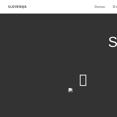
SLOVENIJA
Domov
O 
S
Spletno oznanjevanje 