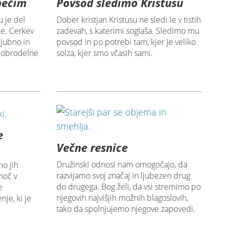
pečim
Povsod sledimo Kristusu
u je del
Dober kristjan Kristusu ne sledi le v tistih
ke. Cerkev
zadevah, s katerimi soglaša. Sledimo mu
ljubno in
povsod in po potrebi tam, kjer je veliko
 dobrodelne
solza, kjer smo včasih sami.
e
Večne resnice
Družinski odnosi nam omogočajo, da
mo jih
razvijamo svoj značaj in ljubezen drug
moč v
do drugega. Bog želi, da vsi stremimo po
e
njegovih najvišjih možnih blagoslovih,
nje, ki je
tako da spolnjujemo njegove zapovedi.