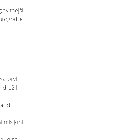
avitnejši
tografije.
Na prvi
idružil
iaud.
 misijoni
, ki so