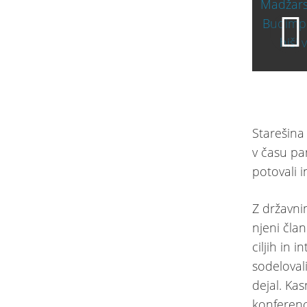
Starešina 
v času pa
potovali i
Z državni
njeni član
ciljih in 
sodelovali 
dejal. Ka
konferenc