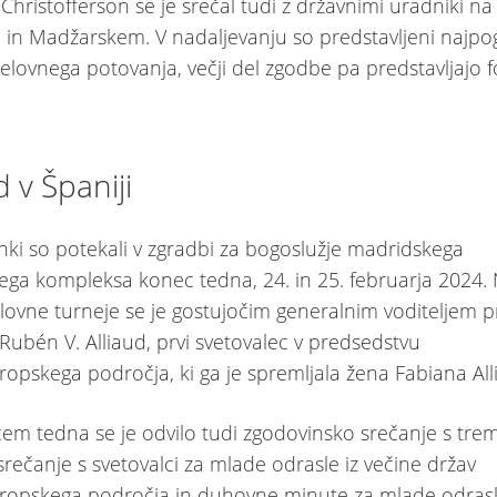
Christofferson se je srečal tudi z državnimi uradniki na
in Madžarskem. V nadaljevanju so predstavljeni najpogl
elovnega potovanja, večji del zgodbe pa predstavljajo fo
 v Španiji
anki so potekali v zgradbi za bogoslužje madridskega
ega kompleksa konec tedna, 24. in 25. februarja 2024. 
elovne turneje se je gostujočim generalnim voditeljem pr
 Rubén V. Alliaud, prvi svetovalec v predsedstvu
ropskega področja, ki ga je spremljala žena Fabiana All
m tedna se je odvilo tudi zgodovinsko srečanje s tremi
 srečanje s svetovalci za mlade odrasle iz večine držav
ropskega področja in duhovne minute za mlade odrasle