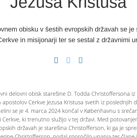
Jezusa Kristusa
vnem obisku v šestih evropskih državah se je 
Cerkve in misijonarji ter se sestal z državnimi u
vni delovni obisk starešine D. Todda Christoffersona iz
h apostolov Cerkve Jezusa Kristusa svetih iz poslednjih 
celini se je 4. marca 2024 končal v Københavnu s sreča
i Cerkve, ki trenutno služijo v tej državi. Med potovanj
opskih državah je starešina Christofferson, ki ga je spre
erine Christofferson, podal sporočilo upanja ter člane 