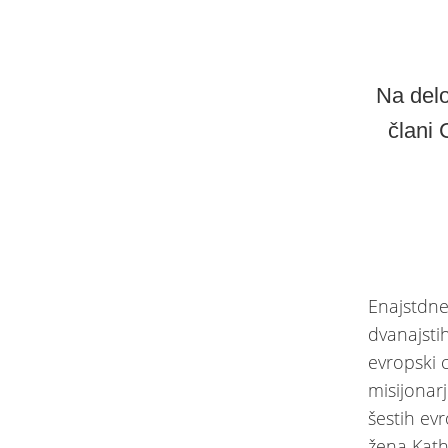
Na delo
člani 
Enajstdne
dvanajsti
evropski 
misijonarj
šestih evr
žena Kath