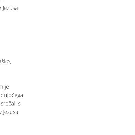
e Jezusa
aško,
m je
sedujočega
srečali s
 v Jezusa