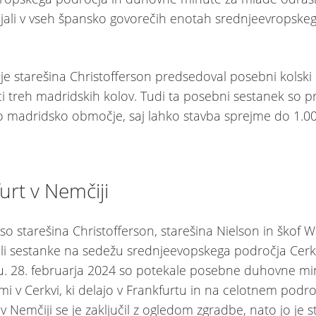
jali v vseh špansko govorečih enotah srednjeevropske
 je starešina Christofferson predsedoval posebni kolski
i treh madridskih kolov. Tudi ta posebni sestanek so p
o madridsko območje, saj lahko stavba sprejme do 1.000
urt v Nemčiji
 so starešina Christofferson, starešina Nielson in škof 
ali sestanke na sedežu srednjeevopskega področja Cerk
u. 28. februarja 2024 so potekale posebne duhovne mi
mi v Cerkvi, ki delajo v Frankfurtu in na celotnem podro
 Nemčiji se je zaključil z ogledom zgradbe, nato jo je s