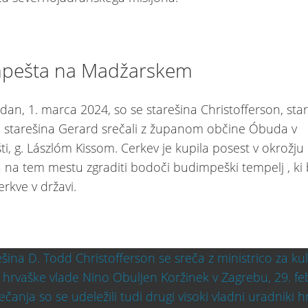
pešta na Madžarskem
 dan, 1. marca 2024, so se starešina Christofferson, sta
n starešina Gerard srečali z županom občine Óbuda v
i, g. Lászlóm Kissom. Cerkev je kupila posest v okrožj
na tem mestu zgraditi bodoči budimpeški tempelj , ki 
rkve v državi.