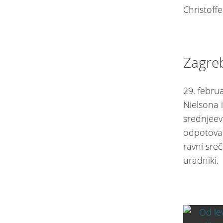
Christoffe
Zagre
29. febru
Nielsona 
srednjeev
odpotoval
ravni sreč
uradniki.