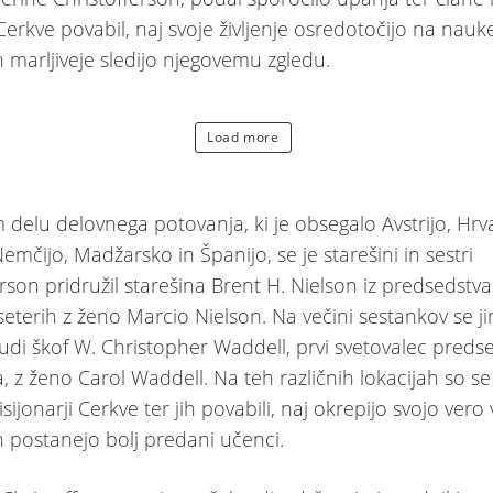
 Cerkve povabil, naj svoje življenje osredotočijo na nauk
n marljiveje sledijo njegovemu zgledu.
Load more
 delu delovnega potovanja, ki je obsegalo Avstrijo, Hrv
mčijo, Madžarsko in Španijo, se je starešini in sestri
erson pridružil starešina Brent H. Nielson iz predsedstva
terih z ženo Marcio Nielson. Na večini sestankov se ji
 tudi škof W. Christopher Waddell, prvi svetovalec pred
, z ženo Carol Waddell. Na teh različnih lokacijah so se 
isijonarji Cerkve ter jih povabili, naj okrepijo svojo vero
in postanejo bolj predani učenci.