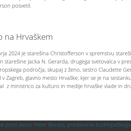
rson posvetil.
b na Hrvaškem
arja 2024 je starešina Christofferson v spremstvu stareš
in starešine Jacka N. Gerarda, drugega svetovalca v pr
ropskega področja, skupaj z ženo, sestro Claudette Ge
 v Zagreb, glavno mesto Hrvaške, kjer se je na sestanku
al z ministrico za kulturo in medije hrvaške vlade in dr