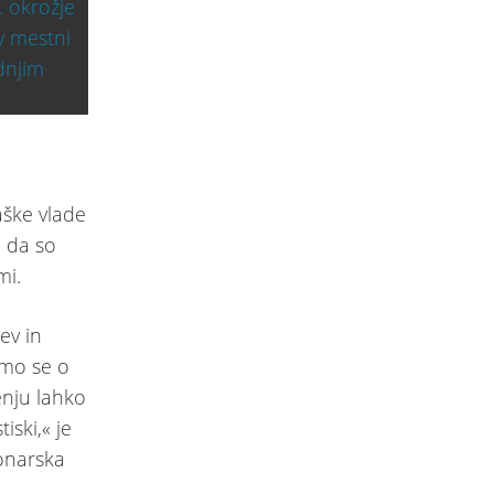
aške vlade
, da so
mi.
ev in
 smo se o
enju lahko
tiski,« je
jonarska