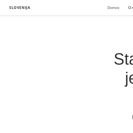
SLOVENIJA
Domov
O 
St
j