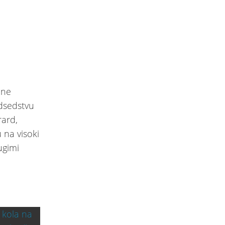
ine
edsedstvu
rard,
 na visoki
ugimi