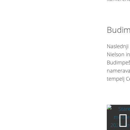
Budim
Naslednji
Nielson i
Budimpešt
namerava 
tempelj Ce