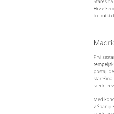
Starešina 
Hrvaškem 
trenutki d
Madrid
Prvi sest
tempeljsk
postaji d
starešina
srednjeev
Med konce
v Španiji,
srednjeev