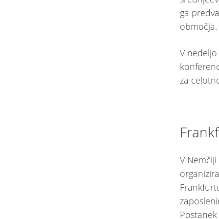
ga predva
območja.
V nedeljo
konferenc
za celotn
Frankf
V Nemčiji
organizir
Frankfurt
zaposleni
Postanek v