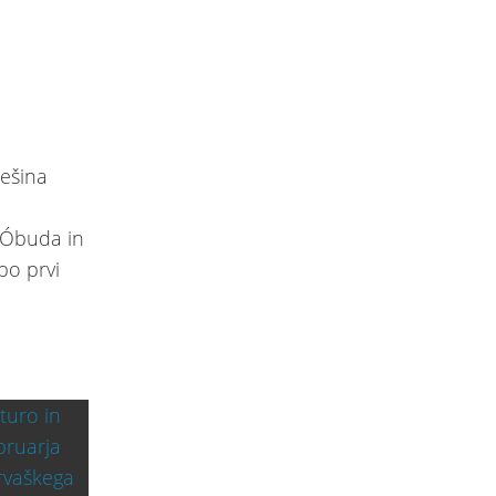
rešina
u Óbuda in
bo prvi