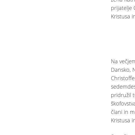
prijatelje
Kristusa i
Na večjem
Dansko, Ne
Christoff
sedemdese
pridružil
škofovstva
člani in m
Kristusa 