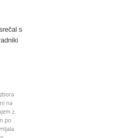
srečal s
radniki
 zbora
dni na
njem z
em po
mljala
in