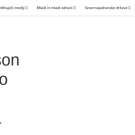
dihujoči mediji
Mladi in mladi odrasli
Severnojadranske države
son
po
a