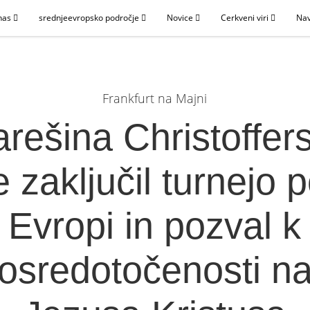
nas
srednjeevropsko področje
Novice
Cerkveni viri
Nav
Frankfurt na Majni
arešina Christoffer
e zaključil turnejo 
Evropi in pozval k
osredotočenosti n