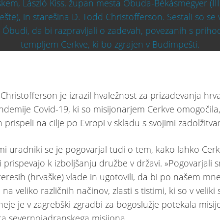
Christofferson je izrazil hvaležnost za prizadevanja hrv
ndemije Covid-19, ki so misijonarjem Cerkve omogočila
n prispeli na cilje po Evropi v skladu s svojimi zadolžitva
mi uradniki se je pogovarjal tudi o tem, kako lahko Cerk
i prispevajo k izboljšanju družbe v državi. »Pogovarjali
interesih (hrvaške) vlade in ugotovili, da bi po našem mn
na veliko različnih načinov, zlasti s tistimi, ki so v veliki s
sneje je v zagrebški zgradbi za bogoslužje potekala misi
a severnojadranskega misijona.