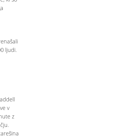
ga
renašali
 ljudi.
Waddell
ve v
nute z
čju.
tarešina