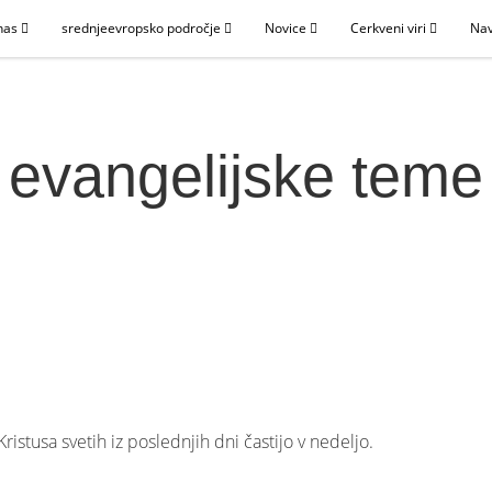
nas
srednjeevropsko področje
Novice
Cerkveni viri
Nav
evangelijske teme
ristusa svetih iz poslednjih dni častijo v nedeljo.