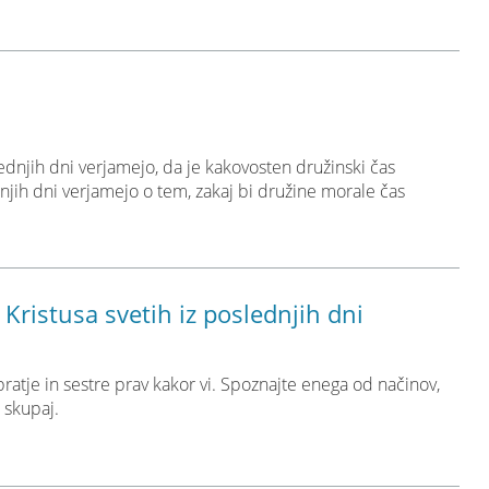
lednjih dni verjamejo, da je kakovosten družinski čas
jih dni verjamejo o tem, zakaj bi družine morale čas
 Kristusa svetih iz poslednjih dni
 bratje in sestre prav kakor vi. Spoznajte enega od načinov,
o skupaj.