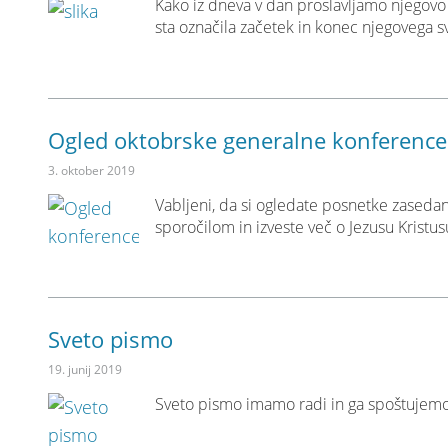
Kako iz dneva v dan proslavljamo njegovo 
sta označila začetek in konec njegovega s
Ogled oktobrske generalne konferenc
3. oktober 2019
Vabljeni, da si ogledate posnetke zaseda
sporočilom in izveste več o Jezusu Kristus
Sveto pismo
19. junij 2019
Sveto pismo imamo radi in ga spoštujemo