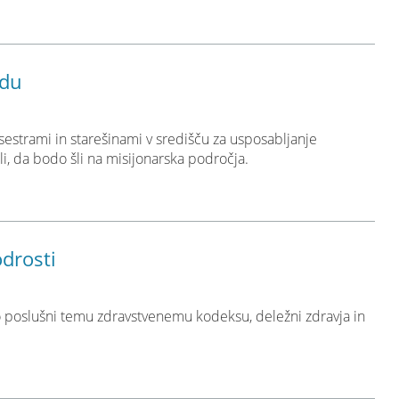
adu
sestrami in starešinami v središču za usposabljanje
ali, da bodo šli na misijonarska področja.
drosti
do poslušni temu zdravstvenemu kodeksu, deležni zdravja in