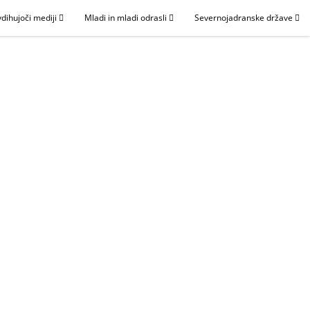
dihujoči mediji
Mladi in mladi odrasli
Severnojadranske države