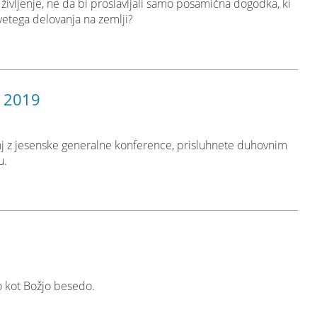
življenje, ne da bi proslavljali samo posamična dogodka, ki
vetega delovanja na zemlji?
e 2019
nj z jesenske generalne konference, prisluhnete duhovnim
u.
 kot Božjo besedo.