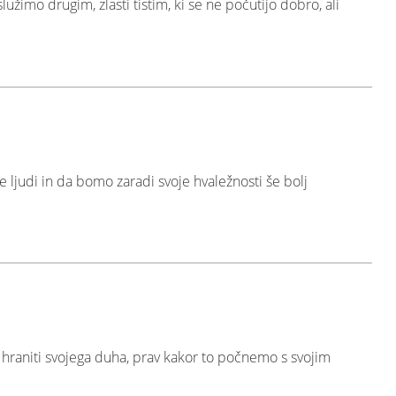
užimo drugim, zlasti tistim, ki se ne počutijo dobro, ali
ljudi in da bomo zaradi svoje hvaležnosti še bolj
in hraniti svojega duha, prav kakor to počnemo s svojim