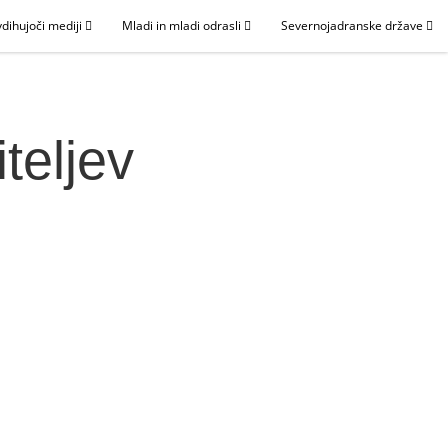
dihujoči mediji
Mladi in mladi odrasli
Severnojadranske države
teljev