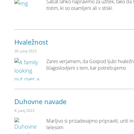
Sabat lahko napravimo za užitek, tako da sl
tistim, ki so osamljeni ali v stiski.
Hvaležnost
30. junij 2023
Zares verjamem, da Gospod ljubi hvaležne 
blagoslovljeni s tem, kar potrebujemo
Duhovne navade
4. junij 2023
Marljivo si prizadevajmo pripraviti, uriti 
telesom