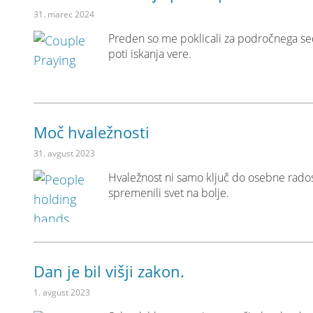
31. marec 2024
Preden so me poklicali za področnega se
poti iskanja vere.
Moč hvaležnosti
31. avgust 2023
Hvaležnost ni samo ključ do osebne radost
spremenili svet na bolje.
Dan je bil višji zakon.
1. avgust 2023