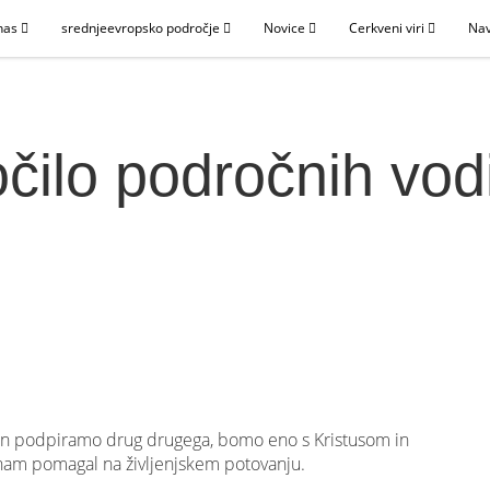
nas
srednjeevropsko področje
Novice
Cerkveni viri
Nav
čilo področnih vodi
in podpiramo drug drugega, bomo eno s Kristusom in
 nam pomagal na življenjskem potovanju.