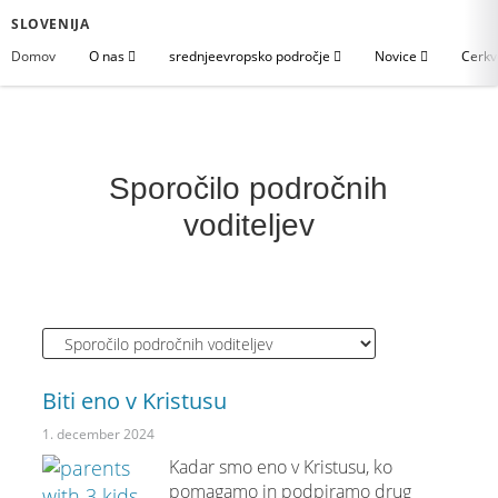
SLOVENIJA
Domov
O nas
srednjeevropsko področje
Novice
Cerkv
Sporočilo področnih
voditeljev
Biti eno v Kristusu
1. december 2024
Kadar smo eno v Kristusu, ko
pomagamo in podpiramo drug