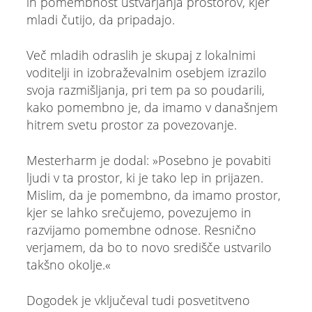
in pomembnost ustvarjanja prostorov, kjer
mladi čutijo, da pripadajo.
Več mladih odraslih je skupaj z lokalnimi
voditelji in izobraževalnim osebjem izrazilo
svoja razmišljanja, pri tem pa so poudarili,
kako pomembno je, da imamo v današnjem
hitrem svetu prostor za povezovanje.
Mesterharm je dodal: »Posebno je povabiti
ljudi v ta prostor, ki je tako lep in prijazen.
Mislim, da je pomembno, da imamo prostor,
kjer se lahko srečujemo, povezujemo in
razvijamo pomembne odnose. Resnično
verjamem, da bo to novo središče ustvarilo
takšno okolje.«
Dogodek je vključeval tudi posvetitveno