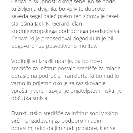
Cerkvi in skupnosti okrog sebe. Ko se bodo
tu življenja dvignila, bo vpliv te dobrote
seveda segel daleč preko teh zidov,« je rekel
starešina Jack N. Gerard, član
srednjeevropskega področnega predsedstva
Cerkve, ki je predsedoval dogodku in je bil
odgovoren za posvetitveno molitev.
Voditelji so izrazili upanje, da bo novo
središče za inštitut postalo središče za mlade
odrasle na področju Frankfurta, ki bo nudilo
varno in prijetno okolje za raziskovanje
vprašanj vere, razvijanje prijateljstev in iskanje
občutka smisla.
Frankfurtsko središče za inštitut sodi v sklop
širših prizadevanj za podporo mladim
odraslim, tako da jim nudi prostore, kjer se