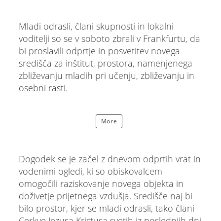
Mladi odrasli, člani skupnosti in lokalni
voditelji so se v soboto zbrali v Frankfurtu, da
bi proslavili odprtje in posvetitev novega
središča za inštitut, prostora, namenjenega
zbliževanju mladih pri učenju, zbliževanju in
osebni rasti.
More
Dogodek se je začel z dnevom odprtih vrat in
vodenimi ogledi, ki so obiskovalcem
omogočili raziskovanje novega objekta in
doživetje prijetnega vzdušja. Središče naj bi
bilo prostor, kjer se mladi odrasli, tako člani
Cerkve Jezusa Kristusa svetih iz poslednjih dni