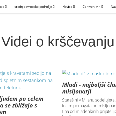
nas
srednjeevropsko področje
Novice
Cerkveni viri
Nav
Videi o krščevanju
Mladi - najboljši čla
misijonarji
ljudem po celem
Starešini v Milanu sodelujeta
a se zbližajo s
in jim pomagata pri misijona
som
Ena od mladenkinih prijateljic