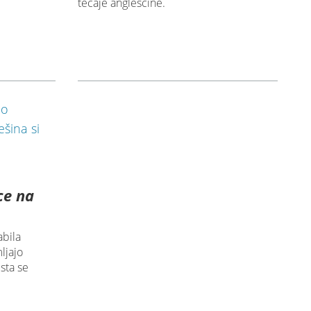
tečaje angleščine.
ce na
abila
ljajo
sta se