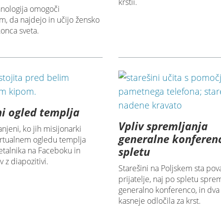
krstii.
hnologija omogoči
m, da najdejo in učijo žensko
onca sveta.
ni ogled templja
Vpliv spremljanja
njeni, ko jih misijonarki
generalne konferen
virtualnem ogledu templja
spletu
etalnika na Faceboku in
 z diapozitivi.
Starešini na Poljskem sta pov
prijatelje, naj po spletu sprem
generalno konferenco, in dva 
kasneje odločila za krst.