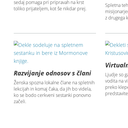
sedaj pomaga pri pripravah na krst
Spletna te
toliko prijateljem, kot še nikdar prej.
misijonarje
z drugega k
Virtual
Razvijanje odnosov s člani
Ljudje so ga
vodita na 
Ženska spozna lokalne člane na spletnih
preko klep
lekcijah in komaj čaka, da jih bo videla,
predstavitev
ko se bodo cerkveni sestanki ponovno
začeli.