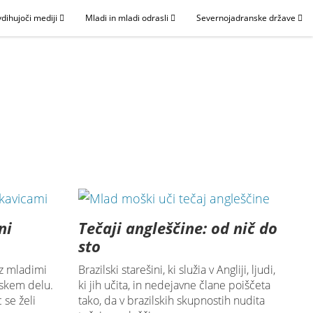
dihujoči mediji
Mladi in mladi odrasli
Severnojadranske države
ni
Tečaji angleščine: od nič do
sto
 z mladimi
Brazilski starešini, ki služia v Angliji, ljudi,
rskem delu.
ki jih učita, in nedejavne člane poiščeta
 se želi
tako, da v brazilskih skupnostih nudita