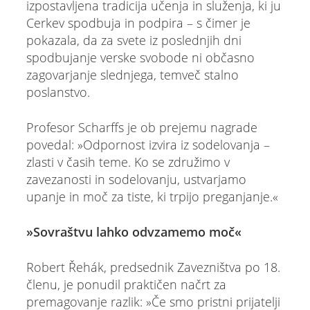
izpostavljena tradicija učenja in služenja, ki ju
Cerkev spodbuja in podpira – s čimer je
pokazala, da za svete iz poslednjih dni
spodbujanje verske svobode ni občasno
zagovarjanje slednjega, temveč stalno
poslanstvo.
Profesor Scharffs je ob prejemu nagrade
povedal: »Odpornost izvira iz sodelovanja –
zlasti v časih teme. Ko se združimo v
zavezanosti in sodelovanju, ustvarjamo
upanje in moč za tiste, ki trpijo preganjanje.«
»Sovraštvu lahko odvzamemo moč«
Robert Řehák, predsednik Zavezništva po 18.
členu, je ponudil praktičen načrt za
premagovanje razlik: »Če smo pristni prijatelji