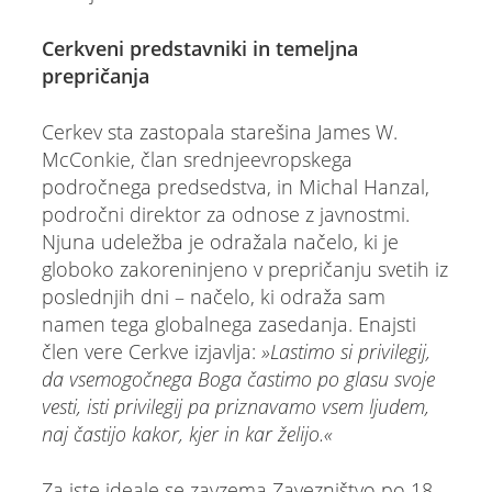
Cerkveni predstavniki in temeljna
prepričanja
Cerkev sta zastopala starešina James W.
McConkie, član srednjeevropskega
področnega predsedstva, in Michal Hanzal,
področni direktor za odnose z javnostmi.
Njuna udeležba je odražala načelo, ki je
globoko zakoreninjeno v prepričanju svetih iz
poslednjih dni – načelo, ki odraža sam
namen tega globalnega zasedanja. Enajsti
člen vere Cerkve izjavlja:
»Lastimo si privilegij,
da vsemogočnega Boga častimo po glasu svoje
vesti, isti privilegij pa priznavamo vsem ljudem,
naj častijo kakor, kjer in kar želijo.«
Za iste ideale se zavzema Zavezništvo po 18.