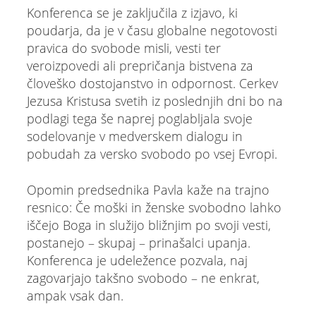
Konferenca se je zaključila z izjavo, ki
poudarja, da je v času globalne negotovosti
pravica do svobode misli, vesti ter
veroizpovedi ali prepričanja bistvena za
človeško dostojanstvo in odpornost. Cerkev
Jezusa Kristusa svetih iz poslednjih dni bo na
podlagi tega še naprej poglabljala svoje
sodelovanje v medverskem dialogu in
pobudah za versko svobodo po vsej Evropi.
Opomin predsednika Pavla kaže na trajno
resnico: Če moški in ženske svobodno lahko
iščejo Boga in služijo bližnjim po svoji vesti,
postanejo – skupaj – prinašalci upanja.
Konferenca je udeležence pozvala, naj
zagovarjajo takšno svobodo – ne enkrat,
ampak vsak dan.