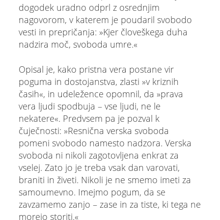
dogodek uradno odprl z osrednjim
nagovorom, v katerem je poudaril svobodo
vesti in prepričanja: »Kjer človeškega duha
nadzira moč, svoboda umre.«
Opisal je, kako pristna vera postane vir
poguma in dostojanstva, zlasti »v kriznih
časih«, in udeležence opomnil, da »prava
vera ljudi spodbuja – vse ljudi, ne le
nekatere«. Predvsem pa je pozval k
čuječnosti: »Resnična verska svoboda
pomeni svobodo namesto nadzora. Verska
svoboda ni nikoli zagotovljena enkrat za
vselej. Zato jo je treba vsak dan varovati,
braniti in živeti. Nikoli je ne smemo imeti za
samoumevno. Imejmo pogum, da se
zavzamemo zanjo – zase in za tiste, ki tega ne
morejo storiti.«