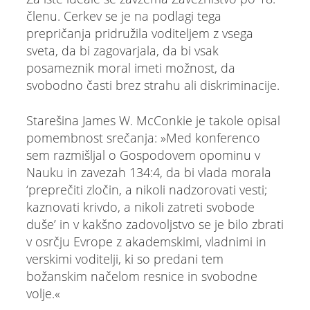
členu. Cerkev se je na podlagi tega
prepričanja pridružila voditeljem z vsega
sveta, da bi zagovarjala, da bi vsak
posameznik moral imeti možnost, da
svobodno časti brez strahu ali diskriminacije.
Starešina James W. McConkie je takole opisal
pomembnost srečanja: »Med konferenco
sem razmišljal o Gospodovem opominu v
Nauku in zavezah 134:4, da bi vlada morala
‘preprečiti zločin, a nikoli nadzorovati vesti;
kaznovati krivdo, a nikoli zatreti svobode
duše’ in v kakšno zadovoljstvo se je bilo zbrati
v osrčju Evrope z akademskimi, vladnimi in
verskimi voditelji, ki so predani tem
božanskim načelom resnice in svobodne
volje.«