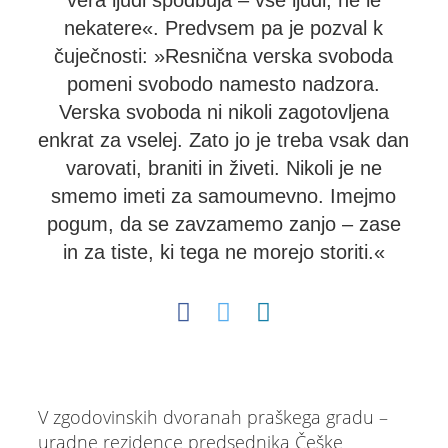
vera ljudi spodbuja – vse ljudi, ne le
nekatere«. Predvsem pa je pozval k
čuječnosti: »Resnična verska svoboda
pomeni svobodo namesto nadzora.
Verska svoboda ni nikoli zagotovljena
enkrat za vselej. Zato jo je treba vsak dan
varovati, braniti in živeti. Nikoli je ne
smemo imeti za samoumevno. Imejmo
pogum, da se zavzamemo zanjo – zase
in za tiste, ki tega ne morejo storiti.«
V zgodovinskih dvoranah praškega gradu –
uradne rezidence predsednika Češke