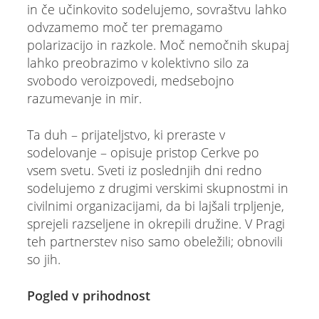
in če učinkovito sodelujemo, sovraštvu lahko
odvzamemo moč ter premagamo
polarizacijo in razkole. Moč nemočnih skupaj
lahko preobrazimo v kolektivno silo za
svobodo veroizpovedi, medsebojno
razumevanje in mir.
Ta duh – prijateljstvo, ki preraste v
sodelovanje – opisuje pristop Cerkve po
vsem svetu. Sveti iz poslednjih dni redno
sodelujemo z drugimi verskimi skupnostmi in
civilnimi organizacijami, da bi lajšali trpljenje,
sprejeli razseljene in okrepili družine. V Pragi
teh partnerstev niso samo obeležili; obnovili
so jih.
Pogled v prihodnost