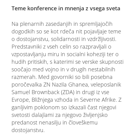
Teme konference in mnenja z vsega sveta
Na plenarnih zasedanjih in spremljajočih
dogodkih so se kot rdeča nit pojavljaje teme
o dostojanstvu, solidarnosti in vzdržljivosti.
Predstavniki z vseh celin so razpravljali o
vzpostavljanju miru in socialni koheziji ter o
hudih pritiskih, s katerimi se verske skupnosti
soočajo med vojno in v drugih nestabilnih
razmerah. Med govorniki so bili posebna
poročevalka ZN Nazila Ghanea, veleposlanik
Samuel Brownback (ZDA) in drugi iz vse
Evrope, Bližnjega vzhoda in Severne Afrike. Z
ganljivim poklonom so izkazali čast njegovi
svetosti dalajlami za njegovo življenjsko
predanost nenasilju in človeškemu
dostojanstvu.