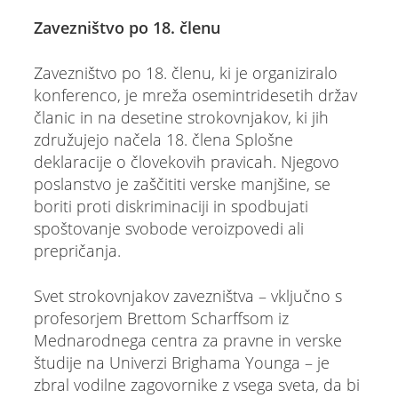
Zavezništvo po 18. členu
Zavezništvo po 18. členu, ki je organiziralo
konferenco, je mreža osemintridesetih držav
članic in na desetine strokovnjakov, ki jih
združujejo načela 18. člena Splošne
deklaracije o človekovih pravicah. Njegovo
poslanstvo je zaščititi verske manjšine, se
boriti proti diskriminaciji in spodbujati
spoštovanje svobode veroizpovedi ali
prepričanja.
Svet strokovnjakov zavezništva – vključno s
profesorjem Brettom Scharffsom iz
Mednarodnega centra za pravne in verske
študije na Univerzi Brighama Younga – je
zbral vodilne zagovornike z vsega sveta, da bi