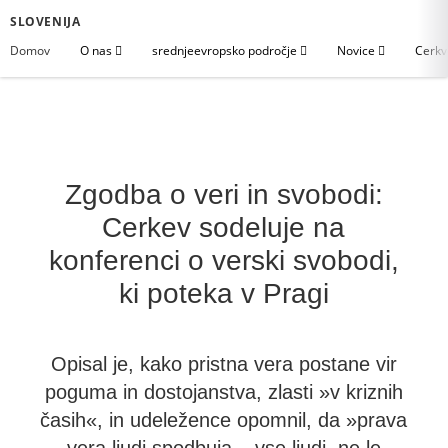
SLOVENIJA
Domov
O nas
srednjeevropsko področje
Novice
Cerkv
Zgodba o veri in svobodi:
Cerkev sodeluje na
konferenci o verski svobodi,
ki poteka v Pragi
Opisal je, kako pristna vera postane vir
poguma in dostojanstva, zlasti »v kriznih
časih«, in udeležence opomnil, da »prava