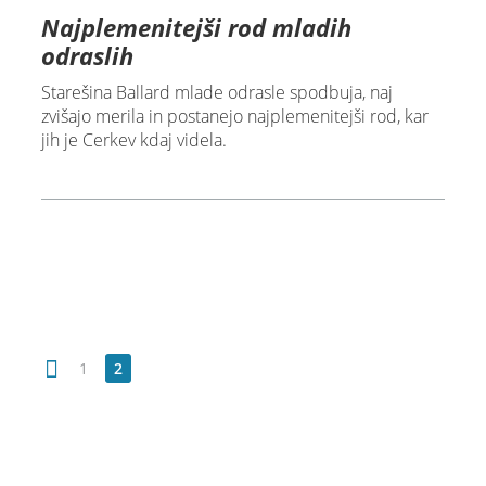
Najplemenitejši rod mladih
odraslih
Starešina Ballard mlade odrasle spodbuja, naj
zvišajo merila in postanejo najplemenitejši rod, kar
jih je Cerkev kdaj videla.
1
2