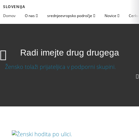
SLOVENIJA
Domov
O nas
srednjeevropsko področje
Novice
Cerkv
Radi imejte drug drugega
Radi imejte drug drugega
Prenesite video